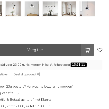
Voeg toe
ld voor 23.00 uur is morgen in huis*. Je hebt nog
13:21:10
lijken
Deel dit product
ór 23u besteld? Verwachte bezorging morgen*
g vanaf €55,-
ijd & Betaal achteraf met Klarna
.00, vr tot 21.00, za tot 17.00 uur