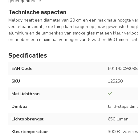
geheugenfunctie.
Technische aspecten
Melody heeft een diameter van 20 cm en een maximale hoogte van
verstelbaar zodat je de lamp kan hangen op jouw gewenste hoogte
aluminium en de lampenkap van smoke glas met een kleur verloop
en hebben een maximaal vermogen van 6 watt en 650 lumen licht
Specificaties
EAN Code
601143099099
SKU
125250
Met lichtbron
Dimbaar
Ja, 3-staps dim
Lichtopbrengst
650 lumen
Kleurtemperatuur
3000K (warm wi