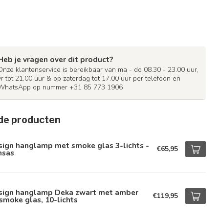
Heb je vragen over dit product?
Onze klantenservice is bereikbaar van ma - do 08.30 - 23.00 uur,
vr tot 21.00 uur & op zaterdag tot 17.00 uur per telefoon en
WhatsApp op nummer +31 85 773 1906
de producten
sign hanglamp met smoke glas 3-lichts -
€65,95
nsas
sign hanglamp Deka zwart met amber
€119,95
smoke glas, 10-lichts