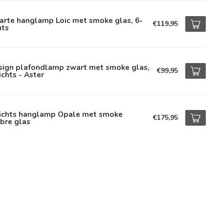
arte hanglamp Loic met smoke glas, 6-
€119,95
hts
sign plafondlamp zwart met smoke glas,
€99,95
ichts - Aster
lichts hanglamp Opale met smoke
€175,95
bre glas