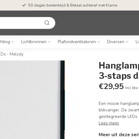
50 dagen bedenktijd & Betaal achteraf met Klarna
chting
Lichtbronnen
Plafondventilatoren
Diversen
L
EDs - Melody
Hanglamp
3-staps 
€29,95
Incl. btw
Een mooie hanglamp 
blikvanger. De zwar
geïntegreerde LEDs
Lees meer
.
Meer uit deze ser