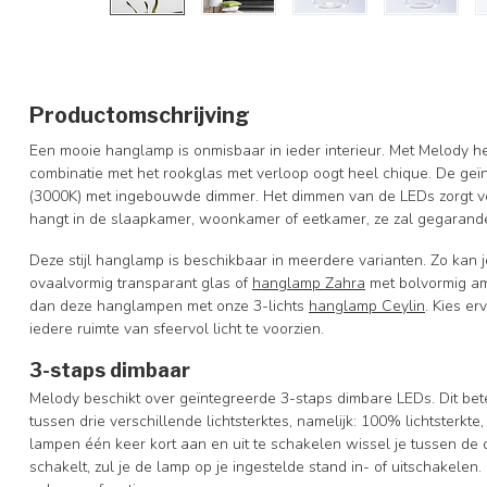
Productomschrijving
Een mooie hanglamp is onmisbaar in ieder interieur. Met Melody h
combinatie met het rookglas met verloop oogt heel chique. De ge
(3000K) met ingebouwde dimmer. Het dimmen van de LEDs zorgt voor
hangt in de slaapkamer, woonkamer of eetkamer, ze zal gegarand
Deze stijl hanglamp is beschikbaar in meerdere varianten. Zo kan 
ovaalvormig transparant glas of
hanglamp Zahra
met bolvormig am
dan deze hanglampen met onze 3-lichts
hanglamp Ceylin
. Kies e
iedere ruimte van sfeervol licht te voorzien.
3-staps dimbaar
Melody beschikt over geïntegreerde 3-staps dimbare LEDs. Dit bet
tussen drie verschillende lichtsterktes, namelijk: 100% lichtsterkte
lampen één keer kort aan en uit te schakelen wissel je tussen de 
schakelt, zul je de lamp op je ingestelde stand in- of uitschakele