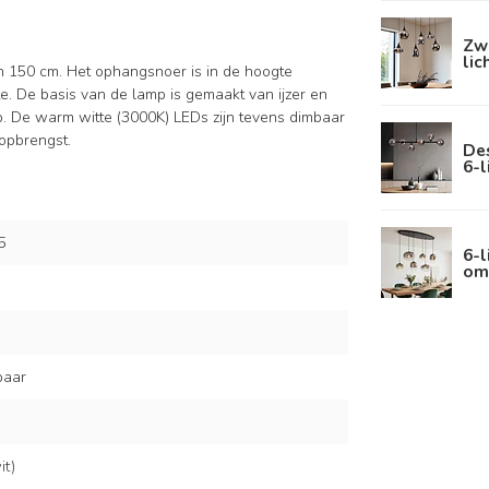
Zw
lic
 150 cm. Het ophangsnoer is in de hoogte
. De basis van de lamp is gemaakt van ijzer en
. De warm witte (3000K) LEDs zijn tevens dimbaar
opbrengst.
De
6-l
5
6-
om
baar
t)