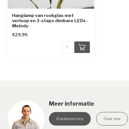
Beschermingsklasse
2
Hanglamp van rookglas met
Bewegingssensor
Geen
verloop en 3-staps dimbare LEDs -
Melody
€29,95
Meer informatie
Klantenservice
Over ons