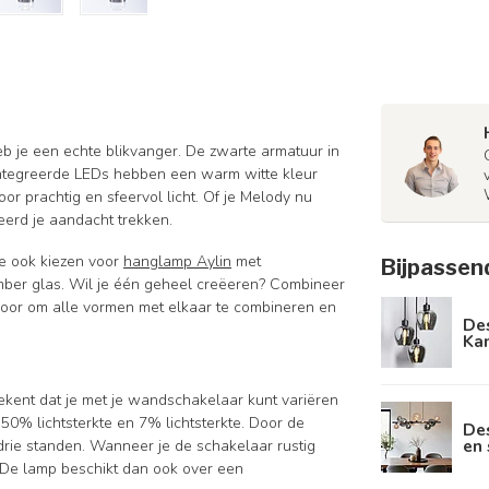
eb je een echte blikvanger. De zwarte armatuur in
ïntegreerde LEDs hebben een warm witte kleur
 prachtig en sfeervol licht. Of je Melody nu
eerd je aandacht trekken.
je ook kiezen voor
hanglamp Aylin
met
Bijpassen
ber glas. Wil je één geheel creëeren? Combineer
rvoor om alle vormen met elkaar te combineren en
De
Ka
ekent dat je met je wandschakelaar kunt variëren
, 50% lichtsterkte en 7% lichtsterkte. Door de
De
en 
drie standen. Wanneer je de schakelaar rustig
n. De lamp beschikt dan ook over een