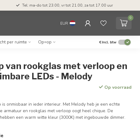
Tel: ma-do tot 23.00, vr tot 21.00, za tot 17.00 uur
0
EUR
icht per ruimte
Op=op
€
Incl. btw
 van rookglas met verloop en
dimbare LEDs - Melody
Op voorraad
is onmisbaar in ieder interieur. Met Melody heb je een echte
te armatuur en rookglas met verloop oogt heel chique. De
 hebben een warm witte kleur (3000K) met ingebouwde dimmer.
ie