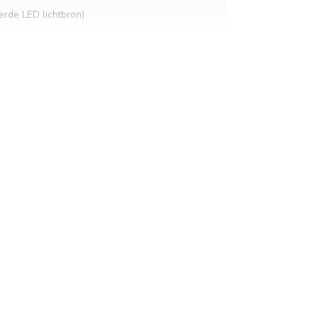
eerde LED lichtbron)
lt
m en glas