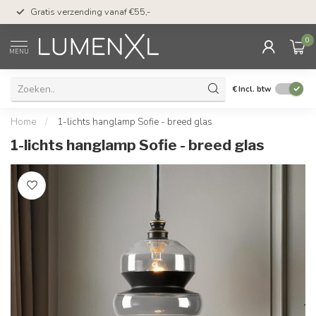
50 dagen bedenktijd &
Gratis verzending vanaf €55,-
met Klarna
0
MENU
€
Incl. btw
Home
/
1-lichts hanglamp Sofie - breed glas
1-lichts hanglamp Sofie - breed glas