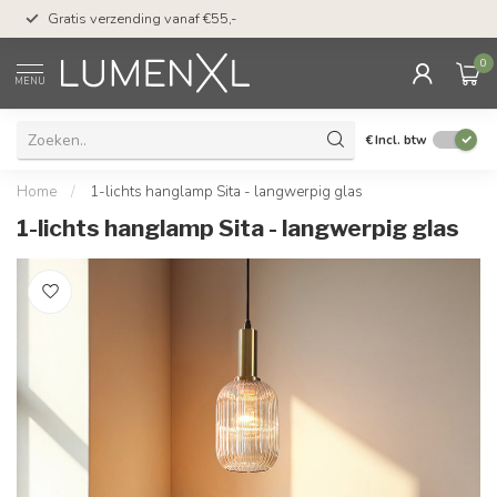
50 dagen bedenktijd &
Gratis verzending vanaf €55,-
met Klarna
0
MENU
€
Incl. btw
Home
/
1-lichts hanglamp Sita - langwerpig glas
1-lichts hanglamp Sita - langwerpig glas