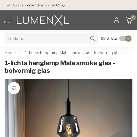
50 dagen bedenktijd &
Gratis verzending vanaf €55,-
met Klarna
0
MENU
€
Incl. btw
Home
/
1-lichts hanglamp Mala smoke glas - bolvormig glas
1-lichts hanglamp Mala smoke glas -
bolvormig glas