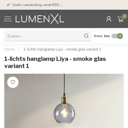
50 dagen bedenktijd &
Gratis verzending vanaf €55,-
met Klarna
0
MENU
€
Incl. btw
Home
/
1-lichts hanglamp Liya - smoke glas variant 1
1-lichts hanglamp Liya - smoke glas
variant 1