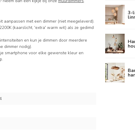
? Neem dan een kijkje bij onze
muurdimmers
.
3-
li
iteit aanpassen met een dimmer (niet meegeleverd).
2200K (kaarslicht, 'extra' warm wit) als ze gedimd
intensiteiten en kun je dimmen door meerdere
Ha
hou
ne dimmer nodig).
 je smartphone voor elke gewenste kleur en
p.
Ba
ha
4