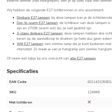
externe dimmer (niet inbegrepen). Ben je op zoek naar een dimmer
Wij hebben de volgende E27 lichtbronnen in ons assortiment:
Dimbare E27 lampen
: bij deze lampen kan je de lichtintens
Dim-to-warm E27 lampen
:
de lichtkleur van deze lampen is 
zijn en 2700K (warm wit) als ze niet gedimd zijn.
3-staps dimbare E27 lampen
:
deze lampen hebben drie licht
keren op de aan/uitknop te drukken (je hebt dus geen exter
Wifi E27 lampen
:
een slimme lamp die je kunt bedienen met
intensiteit. Zo maak je van je hanglamp een slimme hanglam
Of neem een kijkje bij ons overzicht van
alle E27 lampen
.
Specificaties
EAN Code
601143105801
SKU
124848
Met lichtbron