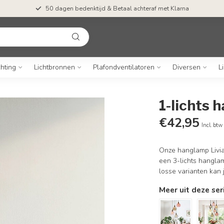
50 dagen bedenktijd & Betaal achteraf met Klarna
chting
Lichtbronnen
Plafondventilatoren
Diversen
L
1-lichts 
€42,95
Incl. btw
Onze hanglamp Livia 
een 3-lichts hanglam
losse varianten kan 
Meer uit deze ser