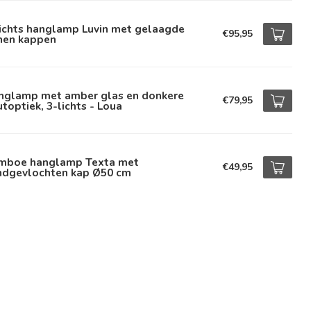
lichts hanglamp Luvin met gelaagde
€95,95
nnen kappen
nglamp met amber glas en donkere
€79,95
toptiek, 3-lichts - Loua
mboe hanglamp Texta met
€49,95
ndgevlochten kap Ø50 cm