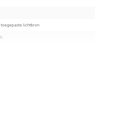
 toegepaste lichtbron
lt
m