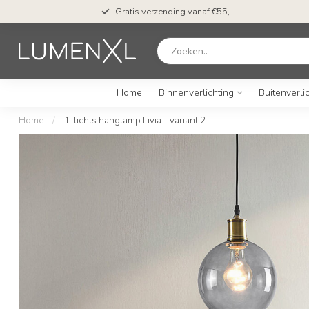
Gratis verzending vanaf €55,-
Home
Binnenverlichting
Buitenverli
Home
/
1-lichts hanglamp Livia - variant 2