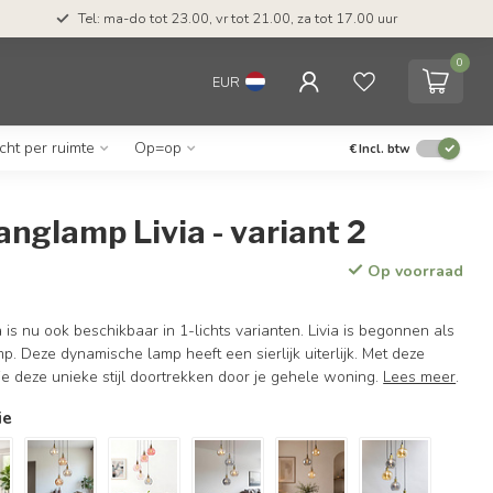
Tel: ma-do tot 23.00, vr tot 21.00, za tot 17.00 uur
0
EUR
icht per ruimte
Op=op
€
Incl. btw
hanglamp Livia - variant 2
Op voorraad
is nu ook beschikbaar in 1-lichts varianten. Livia is begonnen als
p. Deze dynamische lamp heeft een sierlijk uiterlijk. Met deze
je deze unieke stijl doortrekken door je gehele woning.
Lees meer
.
ie