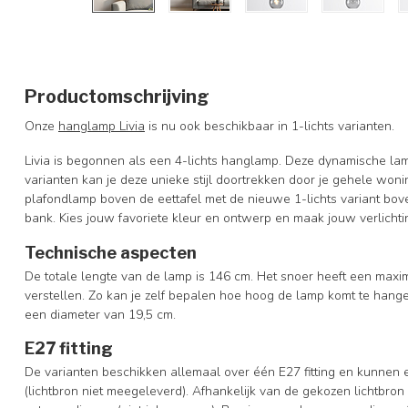
Productomschrijving
Onze
hanglamp Livia
is nu ook beschikbaar in 1-lichts varianten.
Livia is begonnen als een 4-lichts hanglamp. Deze dynamische lamp h
varianten kan je deze unieke stijl doortrekken door je gehele woni
plafondlamp boven de eettafel met de nieuwe 1-lichts variant bove
bank. Kies jouw favoriete kleur en ontwerp en maak jouw verlicht
Technische aspecten
De totale lengte van de lamp is 146 cm. Het snoer heeft een maxim
verstellen. Zo kan je zelf bepalen hoe hoog de lamp komt te hang
een diameter van 19,5 cm.
E27 fitting
De varianten beschikken allemaal over één E27 fitting en kunne
(lichtbron niet meegeleverd). Afhankelijk van de gekozen lichtbr