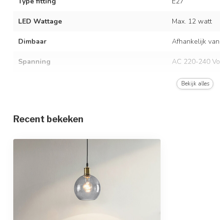
Type fitting
E27
LED Wattage
Max. 12 watt
Dimbaar
Afhankelijk van
Spanning
AC 220-240 Vo
Frequentie
50/60 Hz
Bekijk alles
Kleur armatuur
Zwart
Recent bekeken
Materiaal
Glas en ijzer
Afmetingen
Ø19,5 x 17,5 c
In hoogte verstelbaar
Beschermingsgraad
IP20
Beschermingsklasse
1