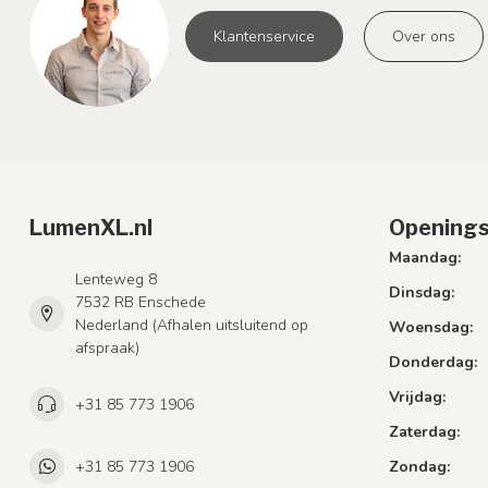
Klantenservice
Over ons
LumenXL.nl
Openings
Maandag:
Lenteweg 8
Dinsdag:
7532 RB Enschede
Nederland (Afhalen uitsluitend op
Woensdag:
afspraak)
Donderdag:
Vrijdag:
+31 85 773 1906
Zaterdag:
+31 85 773 1906
Zondag: