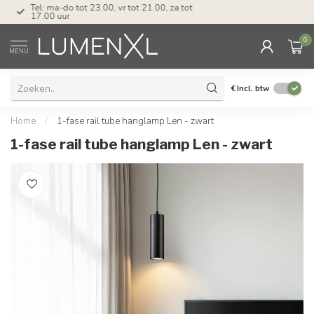
Tel: ma-do tot 23.00, vr tot 21.00, za tot
17.00 uur
0
MENU
€
Incl. btw
Home
/
1-fase rail tube hanglamp Len - zwart
1-fase rail tube hanglamp Len - zwart