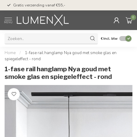
50 dagen bedenktijd &
Gratis verzending vanaf €55,-
met Klarna
0
MENU
€
Incl. btw
Home
/
1-fase rail hanglamp Nya goud met smoke glas en
spiegeleffect - rond
1-fase rail hanglamp Nya goud met
smoke glas en spiegeleffect - rond