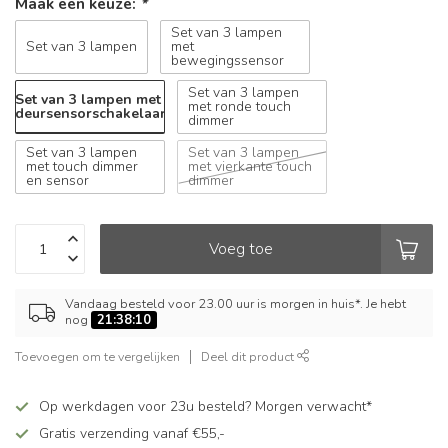
Maak een keuze:
*
Set van 3 lampen
Set van 3 lampen
met
bewegingssensor
Set van 3 lampen
Set van 3 lampen met
met ronde touch
deursensorschakelaar
dimmer
Set van 3 lampen
Set van 3 lampen
met touch dimmer
met vierkante touch
en sensor
dimmer
Voeg toe
Vandaag besteld voor 23.00 uur is morgen in huis*. Je hebt
nog
21:38:10
Toevoegen om te vergelijken
Deel dit product
Op werkdagen voor 23u besteld? Morgen verwacht*
Gratis verzending vanaf €55,-