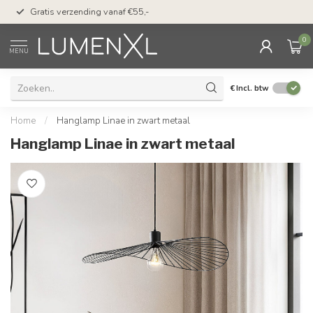
50 dagen bedenktijd &
Gratis verzending vanaf €55,-
met Klarna
0
MENU
€
Incl. btw
Home
/
Hanglamp Linae in zwart metaal
Hanglamp Linae in zwart metaal