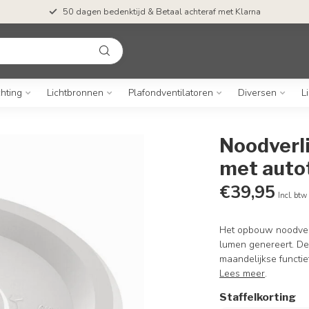
50 dagen bedenktijd & Betaal achteraf met Klarna
chting
Lichtbronnen
Plafondventilatoren
Diversen
L
Noodverl
met auto
€39,95
Incl. btw
Het opbouw noodverl
lumen genereert. De
maandelijkse functie
Lees meer
.
Staffelkorting