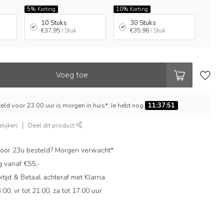
5%
Korting
10%
Korting
10 Stuks
30 Stuks
€37,95
/ Stuk
€35,96
/ Stuk
Voeg toe
ld voor 23.00 uur is morgen in huis*. Je hebt nog
11:37:50
lijken
Deel dit product
oor 23u besteld? Morgen verwacht*
g vanaf €55,-
ijd & Betaal achteraf met Klarna
.00, vr tot 21.00, za tot 17.00 uur