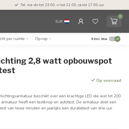
Tel: ma-do tot 23.00, vr tot 21.00, za tot 17.00 uur
0
EUR
icht per ruimte
Op=op
€
Incl. btw
ichting 2,8 watt opbouwspot
test
Op voorraad
ichtingsarmatuur beschikt over een krachtige LED die wel tot 200
 armatuur heeft een testknop en autotest. De armatuur doet een
test van twee minuten en jaarlijks een duratietest van drie uur.