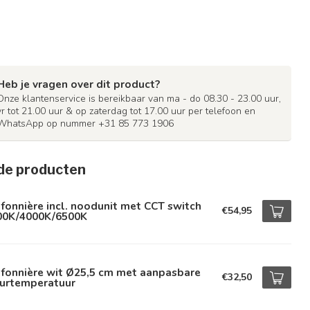
Heb je vragen over dit product?
Onze klantenservice is bereikbaar van ma - do 08.30 - 23.00 uur,
vr tot 21.00 uur & op zaterdag tot 17.00 uur per telefoon en
WhatsApp op nummer +31 85 773 1906
de producten
fonnière incl. noodunit met CCT switch
€54,95
00K/4000K/6500K
afonnière wit Ø25,5 cm met aanpasbare
€32,50
eurtemperatuur