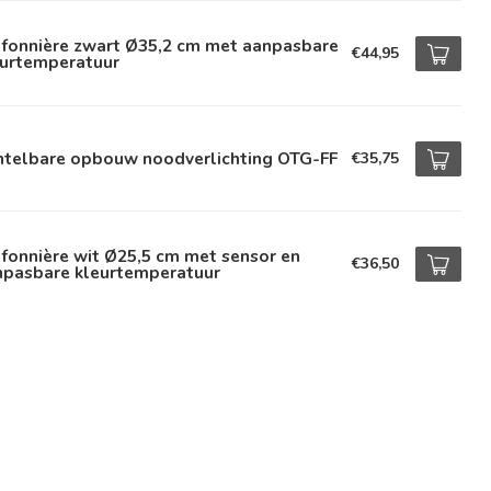
afonnière zwart Ø35,2 cm met aanpasbare
€44,95
eurtemperatuur
ntelbare opbouw noodverlichting OTG-FF
€35,75
fonnière wit Ø25,5 cm met sensor en
€36,50
npasbare kleurtemperatuur