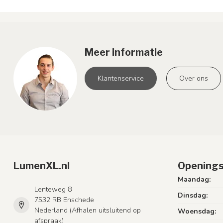
Meer informatie
Klantenservice
Over ons
LumenXL.nl
Openings
Maandag:
Lenteweg 8
Dinsdag:
7532 RB Enschede
Nederland (Afhalen uitsluitend op
Woensdag:
afspraak)