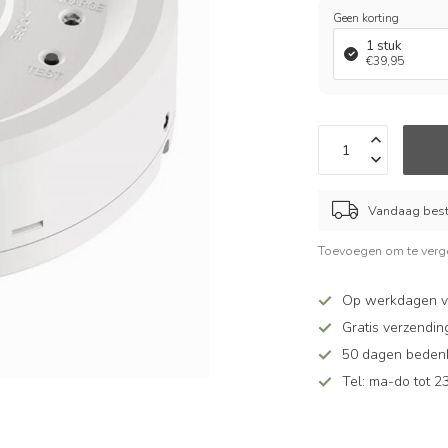
Geen korting
1 stuk
€39,95
Vandaag beste
Toevoegen om te verge
Op werkdagen v
Gratis verzendin
50 dagen bedenkt
Tel: ma-do tot 23