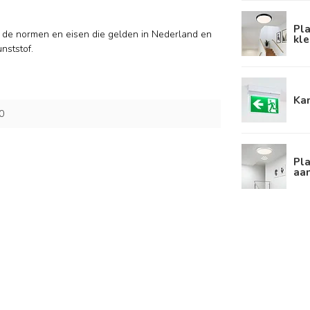
Pl
 de normen en eisen die gelden in Nederland en
kl
nststof.
Ka
0
Pla
aa