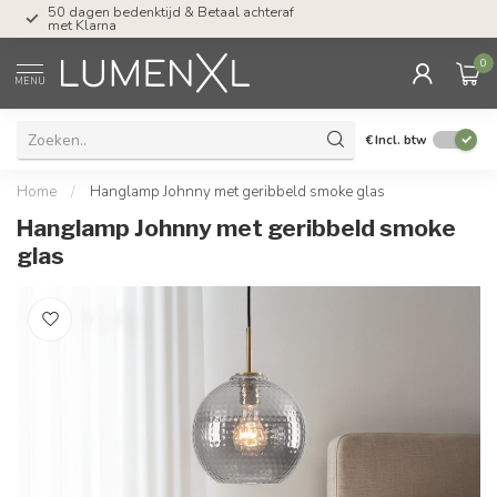
Tel: ma-do tot 23.00, vr tot 21.00, za tot
17.00 uur
0
MENU
€
Incl. btw
Home
/
Hanglamp Johnny met geribbeld smoke glas
Hanglamp Johnny met geribbeld smoke
glas