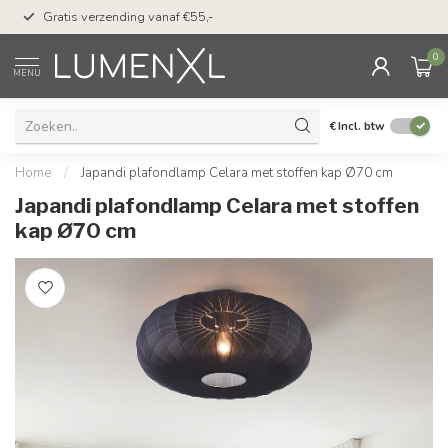
50 dagen bedenktijd &
Gratis verzending vanaf €55,-
met Klarna
0
MENU
€
Incl. btw
Home
/
Japandi plafondlamp Celara met stoffen kap Ø70 cm
Japandi plafondlamp Celara met stoffen
kap Ø70 cm