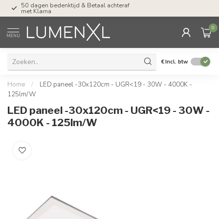
50 dagen bedenktijd & Betaal achteraf
Tel: ma-do tot 23.00, v
met Klarna
17.00 uur
0
MENU
€
Incl. btw
Home
/
LED paneel -30x120cm - UGR<19 - 30W - 4000K -
125lm/W
LED paneel -30x120cm - UGR<19 - 30W -
4000K - 125lm/W