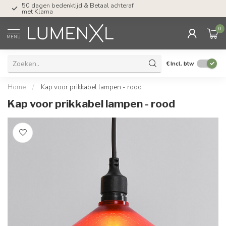
50 dagen bedenktijd & Betaal achteraf
Tel: ma-do tot 23.00, v
met Klarna
17.00 uur
0
MENU
€
Incl. btw
Home
/
Kap voor prikkabel lampen - rood
Kap voor prikkabel lampen - rood