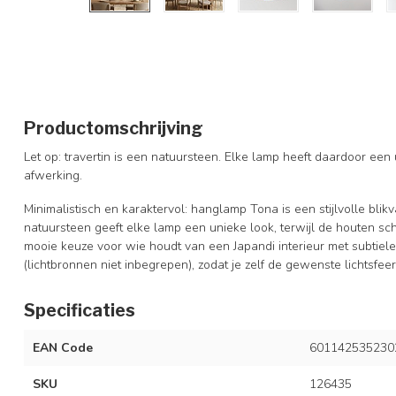
Productomschrijving
Let op: travertin is een natuursteen. Elke lamp heeft daardoor een u
afwerking.
Minimalistisch en karaktervol: hanglamp Tona is een stijlvolle blikva
natuursteen geeft elke lamp een unieke look, terwijl de houten sc
mooie keuze voor wie houdt van een Japandi interieur met subtiele d
(lichtbronnen niet inbegrepen), zodat je zelf de gewenste lichtsfee
Specificaties
EAN Code
601142535230
SKU
126435