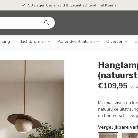
50 dagen bedenktijd & Betaal achteraf met Klarna
chting
Lichtbronnen
Plafondventilatoren
Diversen
L
Hanglamp 
(natuurst
€109,95
Incl. 
Minimalistisch en ka
natuurlijke uitstrali
de houten schijf zo
Vergelijkbare var