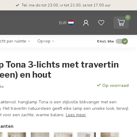
Tel: ma-do tot 23.00, vr tot 21.00, za tot 17.00 uur
0
EUR
icht per ruimte
Op=op
€
Incl. btw
Tona 3-lichts met travertin
een) en hout
Op voorraad
btw
raktervol: hanglamp Tona is een stijlvolle blikvanger met een
ng. Het travertin natuursteen geeft elke lamp een unieke look, terwijl
rgt voor een zachte, warme balans.
Lees meer
.
ianten