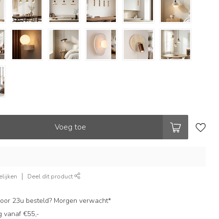
Voeg toe
lijken
Deel dit product
oor 23u besteld? Morgen verwacht*
g vanaf €55,-