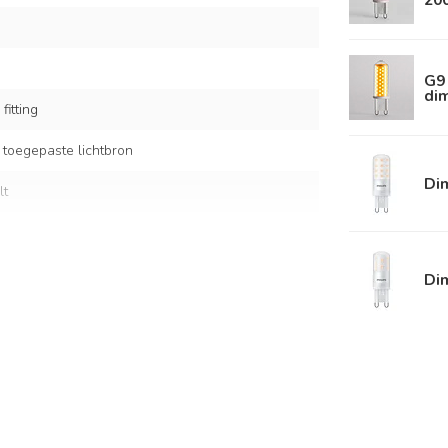
G9 
di
fitting
 toegepaste lichtbron
Di
lt
 zandbeige
Di
ursteen) en hout
kappen: Ø20 x 10 cm