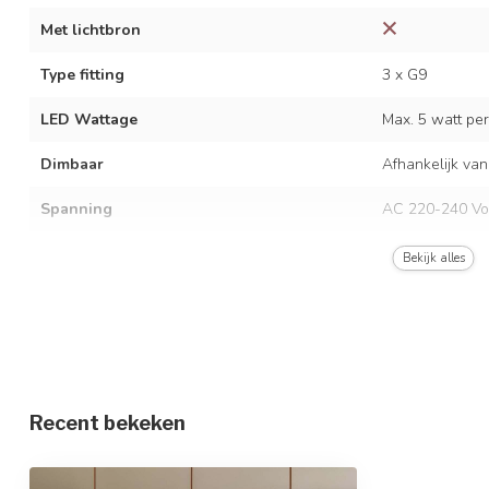
Met lichtbron
Type fitting
3 x G9
LED Wattage
Max. 5 watt per 
Dimbaar
Afhankelijk van
Spanning
AC 220-240 Vo
Frequentie
50/60 Hz
Bekijk alles
Kleur armatuur
Donkerbruin en
Materiaal
Travertin (natu
Afmetingen
70 x 150 cm / 
Recent bekeken
In hoogte verstelbaar
Beschermingsgraad
IP20