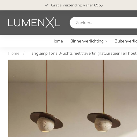
Gratis verzending vanaf €55,-
Home
Binnenverlichting
Buitenverli
Home
/
Hanglamp Tona 3-lichts met travertin (natuursteen) en hout