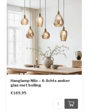
Afmetingen
104 x 145 cm
In hoogte verstelbaar
Beschermingsgraad
IP20
Beschermingsklasse
1
Sensor
Hanglamp Nilo – 6-lichts amber
glas met bolling
€169,95