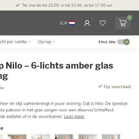
Tel: ma-do tot 23.00, vr tot 21.00, za tot 17.00 uur
0
EUR
icht per ruimte
Op=op
€
Incl. btw
Nilo – 6-lichts amber glas
ng
Op voorraad
btw
feer én stijl samenbrengt in jouw woning. Dat is Nilo. De speelse
le patroon in het glas zorgen voor een sfeervol lichteffect,
 de eettafel of in de woonkamer.
Lees meer
.
ie