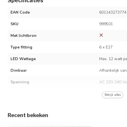
Specificaties
EAN Code
601143273774
SKU
999501
Met lichtbron
Type fitting
6 x E27
LED Wattage
Max. 12 watt per
Dimbaar
Afhankelijk van
Spanning
AC 220-240 Vo
Frequentie
50/60 Hz
Bekijk alles
Kleur armatuur
Zwart met mess
Recent bekeken
Materiaal
Metaal en glas