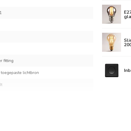
E2
1
gla
Sl
20
 fitting
In
 toegepaste lichtbron
lt
ing details en amber glas