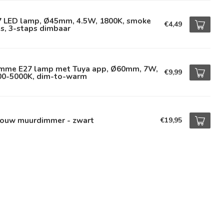
7 LED lamp, Ø45mm, 4.5W, 1800K, smoke
€4,49
s, 3-staps dimbaar
imme E27 lamp met Tuya app, Ø60mm, 7W,
€9,99
00-5000K, dim-to-warm
bouw muurdimmer - zwart
€19,95