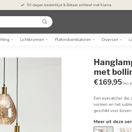
50 dagen bedenktijd & Betaal achteraf met Klarna
chting
Lichtbronnen
Plafondventilatoren
Diversen
L
Hanglamp 
met bolli
€169,95
Incl. 
Een eyecatcher die s
vormen en het subtie
geschikt voor boven
Meer uit deze ser