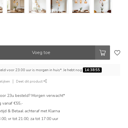
Voeg toe
ld voor 23.00 uur is morgen in huis*. Je hebt nog
14:38:54
lijken
Deel dit product
oor 23u besteld? Morgen verwacht*
g vanaf €55,-
ijd & Betaal achteraf met Klarna
.00, vr tot 21.00, za tot 17.00 uur