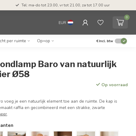
Tel: ma-do tot 23.00, vr tot 21.00, za tot 17.00 uur
0
EUR
icht per ruimte
Op=op
€
Incl. btw
ondlamp Baro van natuurlijk
ier Ø58
Op voorraad
 voeg je een natuurlijk element toe aan de ruimte. De kap is
aakt raffia en gecombineerd met een strakke, zwarte
meer
.
ianten