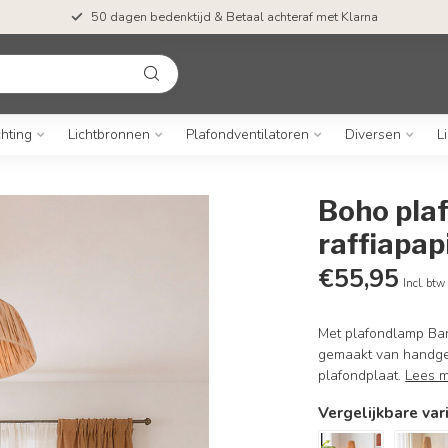
50 dagen bedenktijd & Betaal achteraf met Klarna
chting
Lichtbronnen
Plafondventilatoren
Diversen
L
Boho plaf
raffiapap
€55,95
Incl. btw
Met plafondlamp Baro
gemaakt van handgem
plafondplaat.
Lees 
Vergelijkbare var