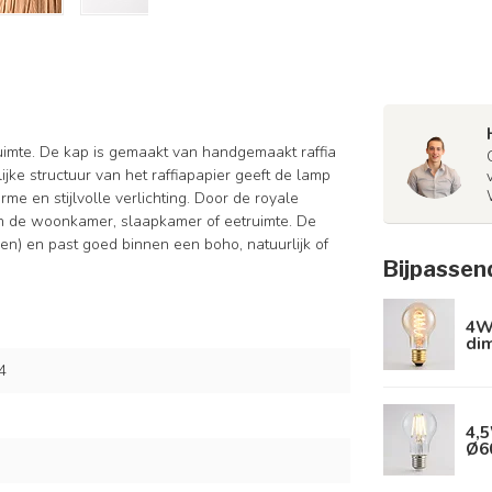
uimte. De kap is gemaakt van handgemaakt raffia
jke structuur van het raffiapapier geeft de lamp
me en stijlvolle verlichting. Door de royale
t in de woonkamer, slaapkamer of eetruimte. De
pen) en past goed binnen een boho, natuurlijk of
Bijpassen
4W 
di
4
4,5
Ø6