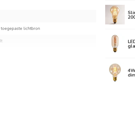
Sl
20
 toegepaste lichtbron
lt
LE
gla
el
4W 
di
apapier