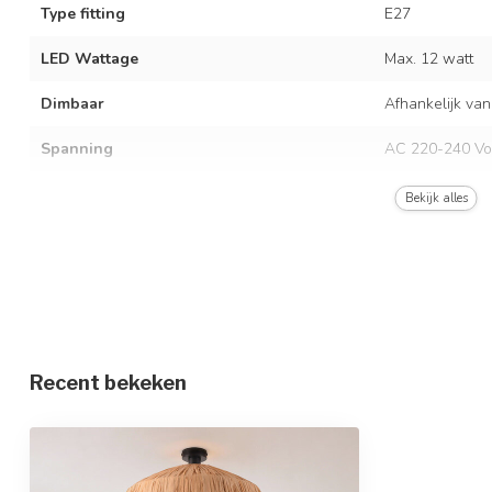
Type fitting
E27
LED Wattage
Max. 12 watt
Dimbaar
Afhankelijk van
Spanning
AC 220-240 Vo
Frequentie
50/60 Hz
Bekijk alles
Kleur armatuur
Zwart en natur
Materiaal
Metaal en raffi
Afmetingen
Ø58 x 25 cm
In hoogte verstelbaar
Recent bekeken
Beschermingsgraad
IP20
Beschermingsklasse
1