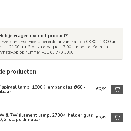
Heb je vragen over dit product?
Onze klantenservice is bereikbaar van ma - do 08.30 - 23.00 uur,
vr tot 21.00 uur & op zaterdag tot 17.00 uur per telefoon en
WhatsApp op nummer +31 85 773 1906
de producten
spiraal lamp, 1800K, amber glas Ø60 -
€6,99
mbaar
W & 7W filament lamp, 2700K, helder glas
€3,49
0, 3-staps dimbaar