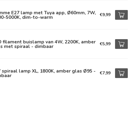
imme E27 lamp met Tuya app, Ø60mm, 7W,
€9,99
00-5000K, dim-to-warm
D filament buislamp van 4W, 2200K, amber
€5,99
s met spiraal - dimbaar
spiraal lamp XL, 1800K, amber glas Ø95 -
€7,99
mbaar