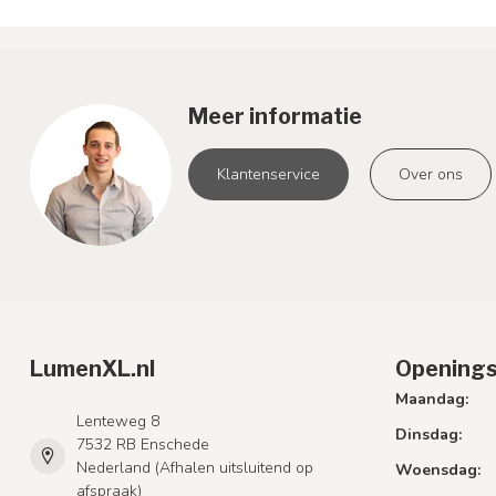
Meer informatie
Klantenservice
Over ons
LumenXL.nl
Openings
Maandag:
Lenteweg 8
Dinsdag:
7532 RB Enschede
Nederland (Afhalen uitsluitend op
Woensdag:
afspraak)