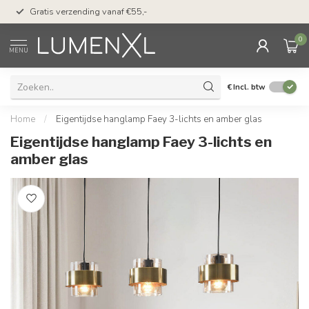
50 dagen bedenktijd &
Gratis verzending vanaf €55,-
met Klarna
0
MENU
€
Incl. btw
Home
/
Eigentijdse hanglamp Faey 3-lichts en amber glas
Eigentijdse hanglamp Faey 3-lichts en
amber glas