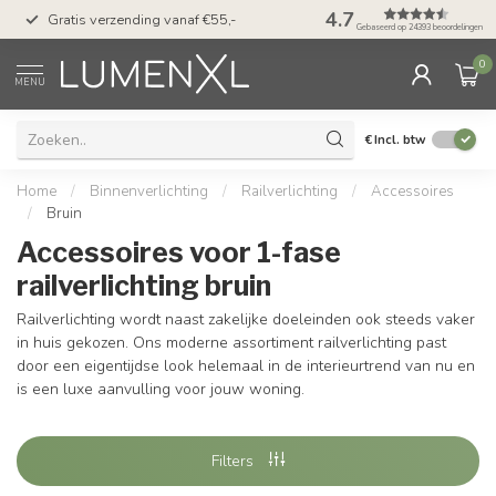
50 dagen bedenktijd &
4.7
Gratis verzending vanaf €55,-
met Klarna
Gebaseerd op 24393 beoordelingen
0
MENU
€
Incl. btw
Home
/
Binnenverlichting
/
Railverlichting
/
Accessoires
/
Bruin
Accessoires voor 1-fase
railverlichting bruin
Railverlichting wordt naast zakelijke doeleinden ook steeds vaker
in huis gekozen. Ons moderne assortiment railverlichting past
door een eigentijdse look helemaal in de interieurtrend van nu en
is een luxe aanvulling voor jouw woning.
Filters