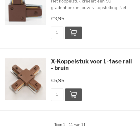
Het koppelstuk creëert een 90
gradenhoek in jouw railopstelling. Net ...
€3,95
X-Koppelstuk voor 1-fase rail
- bruin
€5,95
Toon
1
-
11
van 11