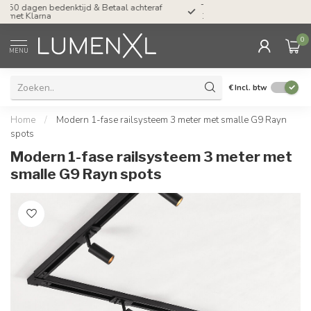
Tel: ma-do tot 23.00, vr tot 21.00, za tot
17.00 uur
0
MENU
€
Incl. btw
Home
/
Modern 1-fase railsysteem 3 meter met smalle G9 Rayn
spots
Modern 1-fase railsysteem 3 meter met
smalle G9 Rayn spots