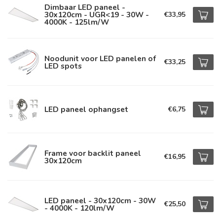
Dimbaar LED paneel -
30x120cm - UGR<19 - 30W -
€33,95
4000K - 125lm/W
Noodunit voor LED panelen of
€33,25
LED spots
LED paneel ophangset
€6,75
Frame voor backlit paneel
€16,95
30x120cm
LED paneel - 30x120cm - 30W
€25,50
- 4000K - 120lm/W