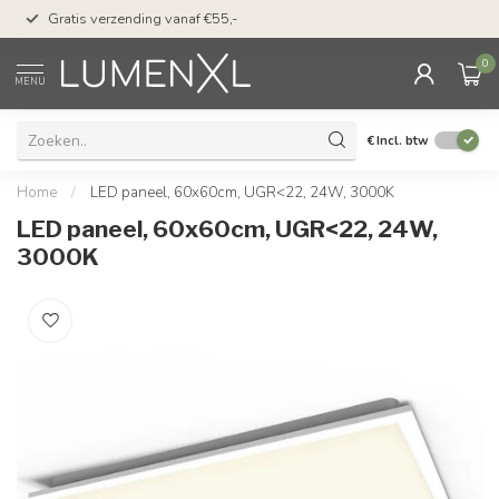
50 dagen bedenktijd &
Gratis verzending vanaf €55,-
met Klarna
0
MENU
€
Incl. btw
Home
/
LED paneel, 60x60cm, UGR<22, 24W, 3000K
LED paneel, 60x60cm, UGR<22, 24W,
3000K