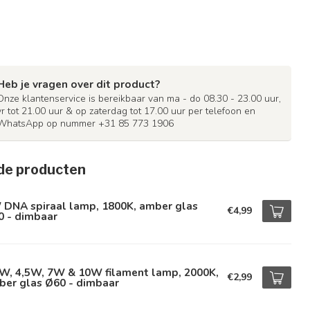
Heb je vragen over dit product?
Onze klantenservice is bereikbaar van ma - do 08.30 - 23.00 uur,
vr tot 21.00 uur & op zaterdag tot 17.00 uur per telefoon en
WhatsApp op nummer +31 85 773 1906
de producten
 DNA spiraal lamp, 1800K, amber glas
€4,99
0 - dimbaar
5W, 4,5W, 7W & 10W filament lamp, 2000K,
€2,99
ber glas Ø60 - dimbaar