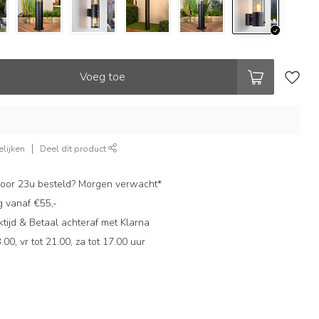
Voeg toe
lijken
Deel dit product
oor 23u besteld? Morgen verwacht*
g vanaf €55,-
ijd & Betaal achteraf met Klarna
.00, vr tot 21.00, za tot 17.00 uur