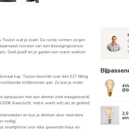
s Toulon wat je zoekt. De ronde vormen zorgen
is daarnaast voorzien van een bewegingssensor
utels. Geef jezelf en je gasten een warm welkom
Bijpassen
bonaat kap. Toulon beschikt over één E27 fitting
erschillende lichtbronnen aan. Zo kun je onder
4W
Ø6
iteit aanpassen met een dimmer (niet meegeleverd).
2200K (kaarslicht, 'extra' warm wit) als ze gedimd
2,
intensiteiten en kun je dimmen door meerdere
am
r nodig).
 je smartphone voor elke gewenste kleur en