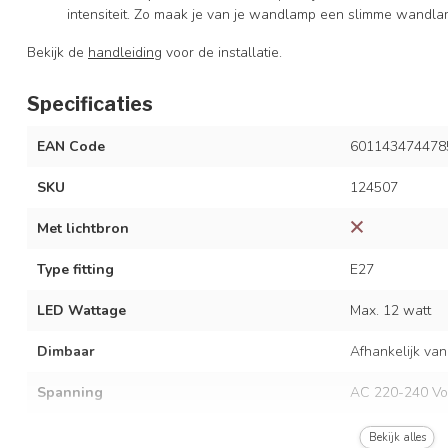
intensiteit. Zo maak je van je wandlamp een slimme wandla
Bekijk de
handleiding
voor de installatie.
Specificaties
EAN Code
601143474478
SKU
124507
Met lichtbron
Type fitting
E27
LED Wattage
Max. 12 watt
Dimbaar
Afhankelijk van
Spanning
AC 220-240 Vo
Frequentie
50/60 Hz
Bekijk alles