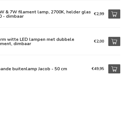
W & 7W filament lamp, 2700K, helder glas
€2,99
0 - dimbaar
rm witte LED lampen met dubbele
€2,00
ament, dimbaar
aande buitenlamp Jacob - 50 cm
€49,95