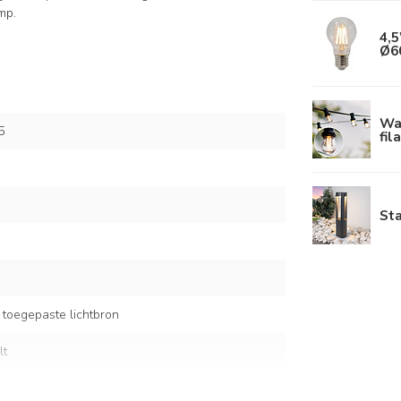
mp.
4,5
Ø6
Wa
5
fil
St
 toegepaste lichtbron
lt