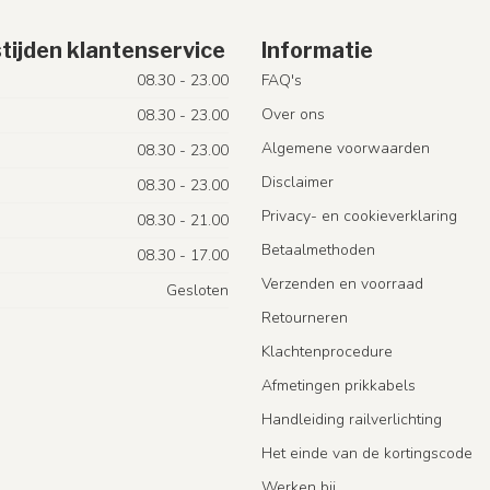
tijden klantenservice
Informatie
08.30 - 23.00
FAQ's
Over ons
08.30 - 23.00
Algemene voorwaarden
08.30 - 23.00
Disclaimer
08.30 - 23.00
Privacy- en cookieverklaring
08.30 - 21.00
Betaalmethoden
08.30 - 17.00
Verzenden en voorraad
Gesloten
Retourneren
Klachtenprocedure
Afmetingen prikkabels
Handleiding railverlichting
Het einde van de kortingscode
Werken bij