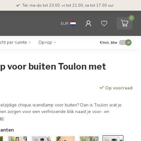
Tel: ma-do tot 23.00, vr tot 21.00, za tot 17.00 uur
0
EUR
icht per ruimte
Op=op
€
Incl. btw
 voor buiten Toulon met
Op voorraad
elzijdige chique wandlamp voor buiten? Dan is Toulon wat je
en zorgen voor een verfrissende blik naast je voor- en
er
.
ianten