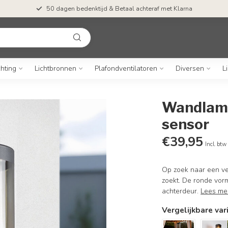
50 dagen bedenktijd & Betaal achteraf met Klarna
chting
Lichtbronnen
Plafondventilatoren
Diversen
L
Wandlamp
sensor
€39,95
Incl. btw
Op zoek naar een ve
zoekt. De ronde vorm
achterdeur.
Lees me
Vergelijkbare var