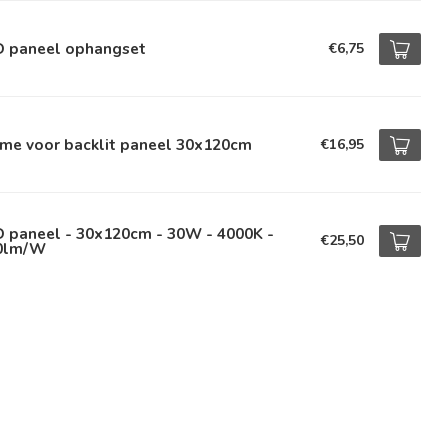
D paneel ophangset
€6,75
ame voor backlit paneel 30x120cm
€16,95
D paneel - 30x120cm - 30W - 4000K -
€25,50
0lm/W