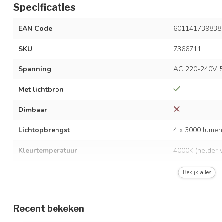
Specificaties
EAN Code
601141739838
SKU
7366711
Spanning
AC 220-240V, 
Met lichtbron
Dimbaar
Lichtopbrengst
4 x 3000 lumen
Kleurtemperatuur
4000K (helder w
Vermogen
4 x 24W
Bekijk alles
Energie-efficiëntieklasse
A++
Recent bekeken
UGR-waarde
N.v.t.