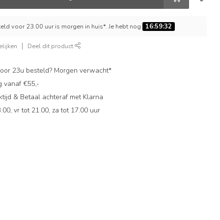
ld voor 23.00 uur is morgen in huis*. Je hebt nog
16:59:31
lijken
Deel dit product
oor 23u besteld? Morgen verwacht*
g vanaf €55,-
ijd & Betaal achteraf met Klarna
.00, vr tot 21.00, za tot 17.00 uur