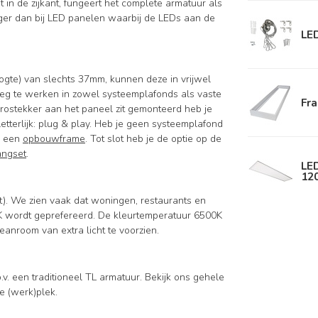
 in de zijkant, fungeert het complete armatuur als
oger dan bij LED panelen waarbij de LEDs aan de
LE
gte) van slechts 37mm, kunnen deze in vrijwel
eg te werken in zowel systeemplafonds als vaste
Fr
rostekker aan het paneel zit gemonteerd heb je
etterlijk: plug & play. Heb je geen systeemplafond
n een
opbouwframe
. Tot slot heb je de optie op de
ngset
.
LE
12
). We zien vaak dat woningen, restaurants en
 wordt geprefereerd. De kleurtemperatuur 6500K
eanroom van extra licht te voorzien.
v. een traditioneel TL armatuur. Bekijk ons gehele
e (werk)plek.