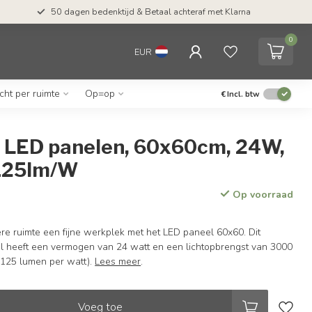
50 dagen bedenktijd & Betaal achteraf met Klarna
0
EUR
icht per ruimte
Op=op
€
Incl. btw
4 LED panelen, 60x60cm, 24W,
125lm/W
Op voorraad
e ruimte een fijne werkplek met het LED paneel 60x60. Dit
l heeft een vermogen van 24 watt en een lichtopbrengst van 3000
125 lumen per watt).
Lees meer
.
Voeg toe