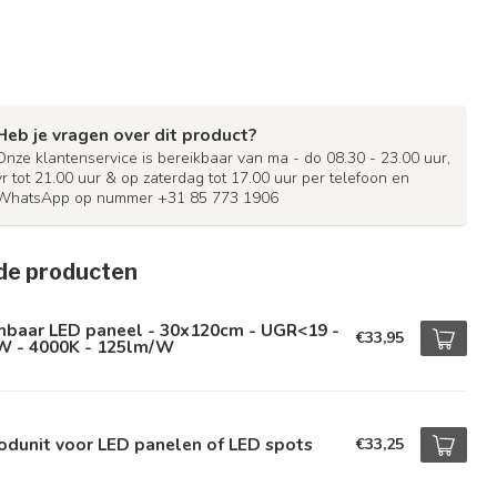
Heb je vragen over dit product?
Onze klantenservice is bereikbaar van ma - do 08.30 - 23.00 uur,
vr tot 21.00 uur & op zaterdag tot 17.00 uur per telefoon en
WhatsApp op nummer +31 85 773 1906
de producten
mbaar LED paneel - 30x120cm - UGR<19 -
€33,95
W - 4000K - 125lm/W
odunit voor LED panelen of LED spots
€33,25