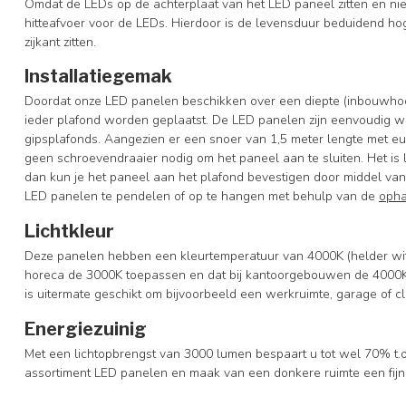
Omdat de LEDs op de achterplaat van het LED paneel zitten en niet
hitteafvoer voor de LEDs. Hierdoor is de levensduur beduidend h
zijkant zitten.
Installatiegemak
Doordat onze LED panelen beschikken over een diepte (inbouwhoo
ieder plafond worden geplaatst. De LED panelen zijn eenvoudig w
gipsplafonds. Aangezien er een snoer van 1,5 meter lengte met eu
geen schroevendraaier nodig om het paneel aan te sluiten. Het is l
dan kun je het paneel aan het plafond bevestigen door middel va
LED panelen te pendelen of op te hangen met behulp van de
opha
Lichtkleur
Deze panelen hebben een kleurtemperatuur van 4000K (helder wit
horeca de 3000K toepassen en dat bij kantoorgebouwen de 4000K
is uitermate geschikt om bijvoorbeeld een werkruimte, garage of cl
Energiezuinig
Met een lichtopbrengst van 3000 lumen bespaart u tot wel 70% t.o.
assortiment LED panelen en maak van een donkere ruimte een fijn