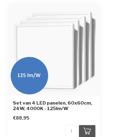
Kleur armatuur
Wit
Afmetingen
60x60 cm
Toebehoren
Incl. connector
Beschermingsgraad
IP20
Powerfactor
>0,95
CRI
>80
Set van 4 LED panelen, 60x60cm,
24W, 4000K - 125lm/W
€88,95