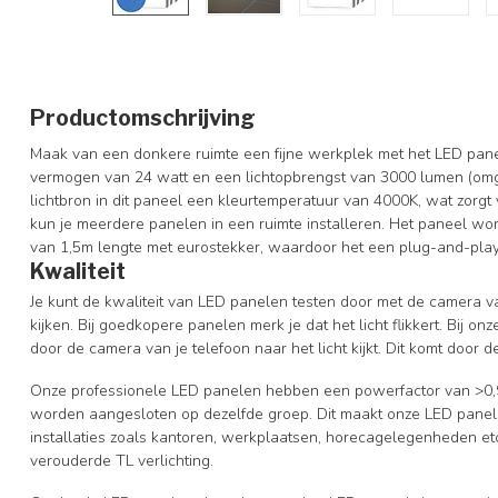
Productomschrijving
Maak van een donkere ruimte een fijne werkplek met het LED pane
vermogen van 24 watt en een lichtopbrengst van 3000 lumen (omg
lichtbron in dit paneel een kleurtemperatuur van 4000K, wat zorgt 
kun je meerdere panelen in een ruimte installeren. Het paneel wor
van 1,5m lengte met eurostekker, waardoor het een plug-and-play
Kwaliteit
Je kunt de kwaliteit van LED panelen testen door met de camera van
kijken. Bij goedkopere panelen merk je dat het licht flikkert. Bij onz
door de camera van je telefoon naar het licht kijkt. Dit komt door de
Onze professionele LED panelen hebben een powerfactor van >0,
worden aangesloten op dezelfde groep. Dit maakt onze LED panelen
installaties zoals kantoren, werkplaatsen, horecagelegenheden et
verouderde TL verlichting.