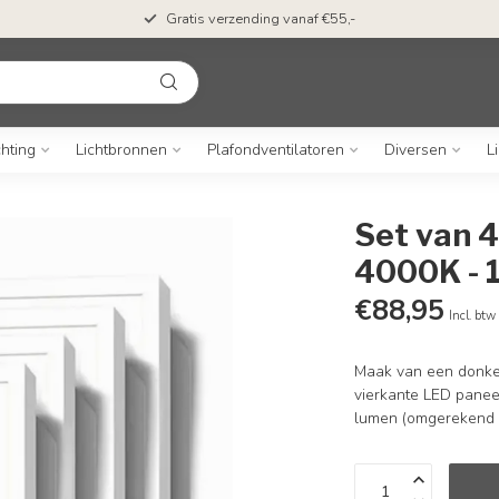
Gratis verzending vanaf €55,-
chting
Lichtbronnen
Plafondventilatoren
Diversen
L
Set van 
4000K - 
€88,95
Incl. btw
Maak van een donker
vierkante LED panee
lumen (omgerekend 