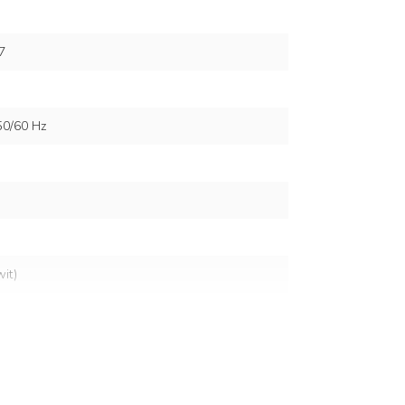
7
50/60 Hz
it)