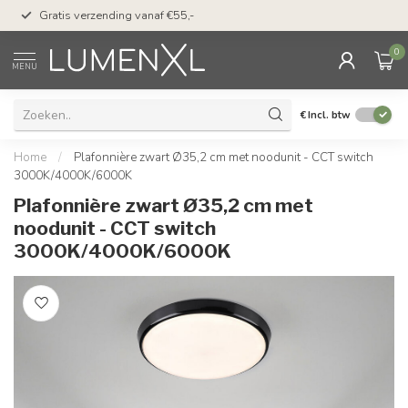
50 dagen bedenktijd &
Gratis verzending vanaf €55,-
met Klarna
0
MENU
€
Incl. btw
Home
/
Plafonnière zwart Ø35,2 cm met noodunit - CCT switch
3000K/4000K/6000K
Plafonnière zwart Ø35,2 cm met
noodunit - CCT switch
3000K/4000K/6000K