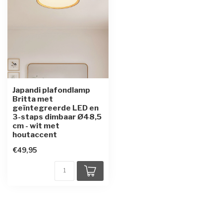
Japandi plafondlamp
Britta met
geïntegreerde LED en
3-staps dimbaar Ø48,5
cm - wit met
houtaccent
€49,95