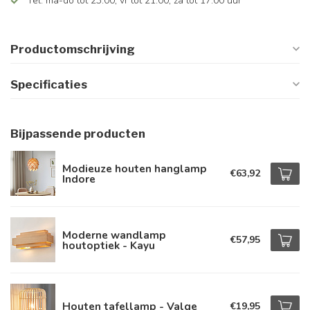
Tel: ma-do tot 23.00, vr tot 21.00, za tot 17.00 uur
Productomschrijving
Specificaties
Bijpassende producten
Modieuze houten hanglamp
€63,92
Indore
Moderne wandlamp
€57,95
houtoptiek - Kayu
Houten tafellamp - Valge
€19,95