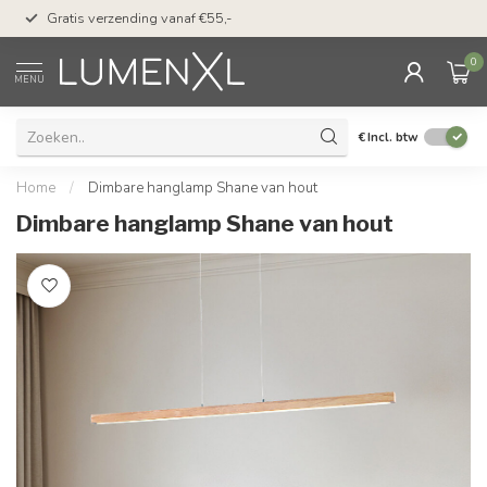
50 dagen bedenktijd &
Gratis verzending vanaf €55,-
met Klarna
0
MENU
€
Incl. btw
Home
/
Dimbare hanglamp Shane van hout
Dimbare hanglamp Shane van hout