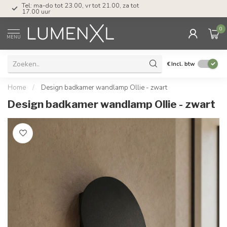
Tel: ma-do tot 23.00, vr tot 21.00, za tot
17.00 uur
0
MENU
€
Incl. btw
Home
/
Design badkamer wandlamp Ollie - zwart
Design badkamer wandlamp Ollie - zwart