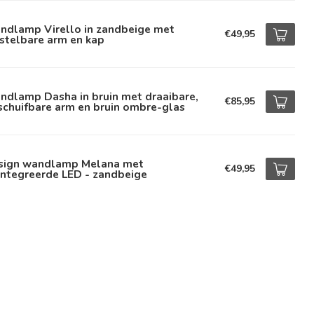
ndlamp Virello in zandbeige met
€49,95
stelbare arm en kap
ndlamp Dasha in bruin met draaibare,
€85,95
schuifbare arm en bruin ombre-glas
sign wandlamp Melana met
€49,95
ïntegreerde LED - zandbeige