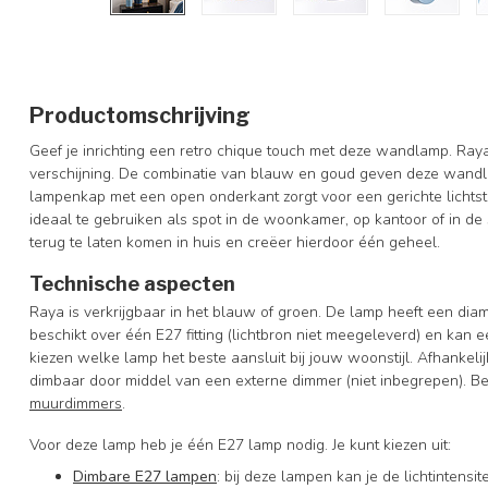
Productomschrijving
Geef je inrichting een retro chique touch met deze wandlamp. Ray
verschijning. De combinatie van blauw en goud geven deze wandla
lampenkap met een open onderkant zorgt voor een gerichte lichtstra
ideaal te gebruiken als spot in de woonkamer, op kantoor of in d
terug te laten komen in huis en creëer hierdoor één geheel.
Technische aspecten
Raya is verkrijgbaar in het blauw of groen. De lamp heeft een di
beschikt over één E27 fitting (lichtbron niet meegeleverd) en kan
kiezen welke lamp het beste aansluit bij jouw woonstijl. Afhankel
dimbaar door middel van een externe dimmer (niet inbegrepen). B
muurdimmers
.
Voor deze lamp heb je één E27 lamp nodig. Je kunt kiezen uit:
Dimbare E27 lampen
: bij deze lampen kan je de lichtintens