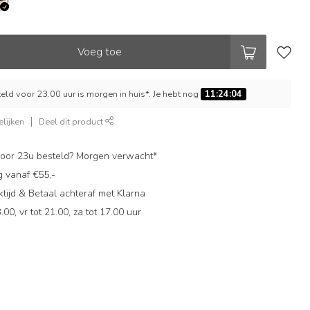
Voeg toe
ld voor 23.00 uur is morgen in huis*. Je hebt nog
11:24:03
lijken
Deel dit product
oor 23u besteld? Morgen verwacht*
g vanaf €55,-
ijd & Betaal achteraf met Klarna
.00, vr tot 21.00, za tot 17.00 uur