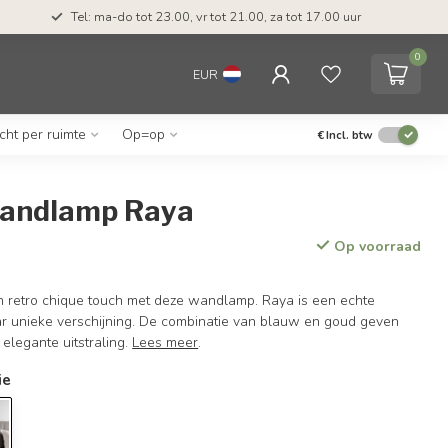
Tel: ma-do tot 23.00, vr tot 21.00, za tot 17.00 uur
0
EUR
icht per ruimte
Op=op
€
Incl. btw
andlamp Raya
Op voorraad
en retro chique touch met deze wandlamp. Raya is een echte
r unieke verschijning. De combinatie van blauw en goud geven
legante uitstraling.
Lees meer
.
ie