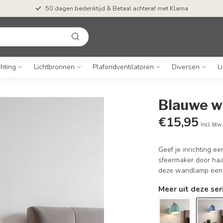
50 dagen bedenktijd & Betaal achteraf met Klarna
chting
Lichtbronnen
Plafondventilatoren
Diversen
L
Blauwe w
€15,95
Incl. btw
Geef je inrichting e
sfeermaker door haa
deze wandlamp een e
Meer uit deze ser