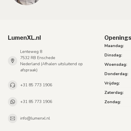
LumenXL.nl
Openings
Maandag:
Lenteweg 8
Dinsdag:
7532 RB Enschede
Nederland (Afhalen uitsluitend op
Woensdag:
afspraak)
Donderdag:
Vrijdag:
+31 85 773 1906
Zaterdag:
+31 85 773 1906
Zondag:
info@lumenxl.nl