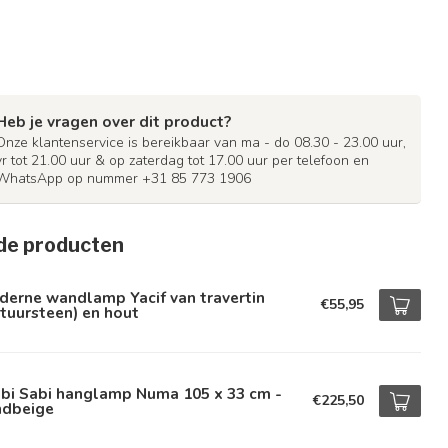
Heb je vragen over dit product?
Onze klantenservice is bereikbaar van ma - do 08.30 - 23.00 uur,
vr tot 21.00 uur & op zaterdag tot 17.00 uur per telefoon en
WhatsApp op nummer +31 85 773 1906
de producten
derne wandlamp Yacif van travertin
€55,95
tuursteen) en hout
bi Sabi hanglamp Numa 105 x 33 cm -
€225,50
ndbeige