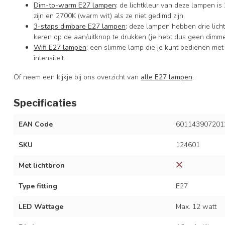
Dim-to-warm E27 lampen
:
de lichtkleur van deze lampen is 
zijn en 2700K (warm wit) als ze niet gedimd zijn.
3-staps dimbare E27 lampen
:
deze lampen hebben drie licht
keren op de aan/uitknop te drukken (je hebt dus geen dimme
Wifi E27 lampen
:
een slimme lamp die je kunt bedienen met
intensiteit.
Of neem een kijkje bij ons overzicht van
alle E27 lampen
.
Specificaties
EAN Code
601143907201
SKU
124601
Met lichtbron
Type fitting
E27
LED Wattage
Max. 12 watt