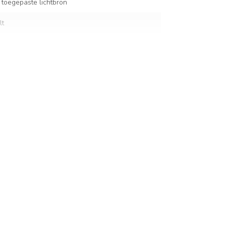
 toegepaste lichtbron
lt