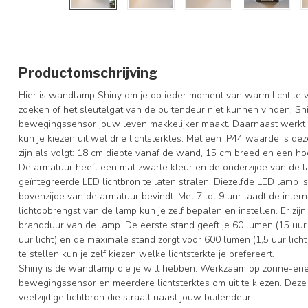
Productomschrijving
Hier is wandlamp Shiny om je op ieder moment van warm licht te vo
zoeken of het sleutelgat van de buitendeur niet kunnen vinden, Shin
bewegingssensor jouw leven makkelijker maakt. Daarnaast werkt
kun je kiezen uit wel drie lichtsterktes. Met een IP44 waarde is d
zijn als volgt: 18 cm diepte vanaf de wand, 15 cm breed en een ho
De armatuur heeft een mat zwarte kleur en de onderzijde van de 
geïntegreerde LED lichtbron te laten stralen. Diezelfde LED lamp 
bovenzijde van de armatuur bevindt. Met 7 tot 9 uur laadt de intern
lichtopbrengst van de lamp kun je zelf bepalen en instellen. Er zij
brandduur van de lamp. De eerste stand geeft je 60 lumen (15 uur 
uur licht) en de maximale stand zorgt voor 600 lumen (1,5 uur lic
te stellen kun je zelf kiezen welke lichtsterkte je prefereert.
Shiny is de wandlamp die je wilt hebben. Werkzaam op zonne-energ
bewegingssensor en meerdere lichtsterktes om uit te kiezen. Deze
veelzijdige lichtbron die straalt naast jouw buitendeur.