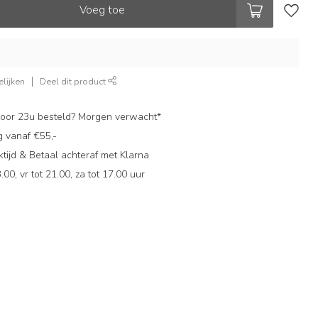
Voeg toe
lijken
Deel dit product
oor 23u besteld? Morgen verwacht*
g vanaf €55,-
ijd & Betaal achteraf met Klarna
.00, vr tot 21.00, za tot 17.00 uur