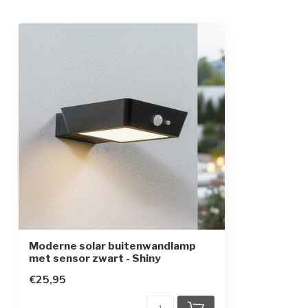
Materiaal
aluminium en p
Kleur armatuur
zwart
Branduren
afhankelijk van
Solarpaneel
Sensor
ja, bewegingss
Beschermingsgraad
IP44
Beschermingsklasse
3
Type batterij
lithium batteri
Moderne solar buitenwandlamp
met sensor zwart - Shiny
€25,95