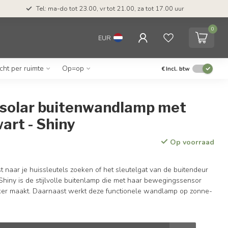
Tel: ma-do tot 23.00, vr tot 21.00, za tot 17.00 uur
0
EUR
icht per ruimte
Op=op
€
Incl. btw
solar buitenwandlamp met
art - Shiny
Op voorraad
t naar je huissleutels zoeken of het sleutelgat van de buitendeur
Shiny is de stijlvolle buitenlamp die met haar bewegingssensor
ker maakt. Daarnaast werkt deze functionele wandlamp op zonne-