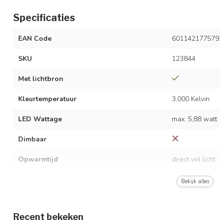
Specificaties
EAN Code
601142177579
SKU
123844
Met lichtbron
Kleurtemperatuur
3.000 Kelvin
LED Wattage
max. 5,88 watt
Dimbaar
Opwarmtijd
direct vol licht
Lichtopbrengst
60 / 240 / 600 
Bekijk alles
Stralingshoek
120°
Recent bekeken
Afmetingen
15 x 4 x 18 cm