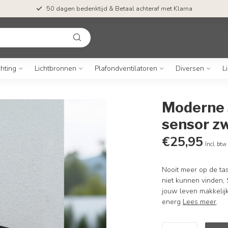
50 dagen bedenktijd & Betaal achteraf met Klarna
chting
Lichtbronnen
Plafondventilatoren
Diversen
L
Moderne 
sensor zw
€25,95
Incl. btw
Nooit meer op de tas
niet kunnen vinden, 
jouw leven makkelij
energ
Lees meer
.