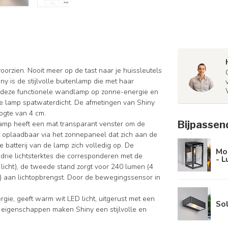
orzien. Nooit meer op de tast naar je huissleutels
y is de stijlvolle buitenlamp die met haar
 deze functionele wandlamp op zonne-energie en
eze lamp spatwaterdicht. De afmetingen van Shiny
ogte van 4 cm.
Bijpassen
lamp heeft een mat transparant venster om de
is oplaadbaar via het zonnepaneel dat zich aan de
e batterij van de lamp zich volledig op. De
Mo
n drie lichtsterktes die corresponderen met de
- L
licht), de tweede stand zorgt voor 240 lumen (4
ht) aan lichtopbrengst. Door de bewegingssensor in
ie, geeft warm wit LED licht, uitgerust met een
So
 eigenschappen maken Shiny een stijlvolle en