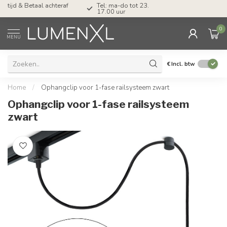
Tel: ma-do tot 23.00, vr tot 21.00, za tot
17.00 uur
0
MENU
€
Incl. btw
Home
/
Ophangclip voor 1-fase railsysteem zwart
Ophangclip voor 1-fase railsysteem
zwart