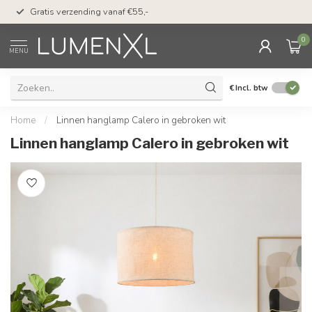
50 dagen bedenktijd &
Gratis verzending vanaf €55,-
met Klarna
0
MENU
€
Incl. btw
Home
/
Linnen hanglamp Calero in gebroken wit
Linnen hanglamp Calero in gebroken wit