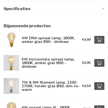
Specificaties
Bijpassende producten
4W DNA spiraal lamp, 1800K,
€4,99
amber glas Ø60 - dimbaar
5W horizontale spiraal lamp,
1800K, amber glas Ø60 -
€6,95
dimbaar
7W & 9W filament lamp, 2200-
2700K, helder glas Ø60, dim-to-
€4,59
warm
4W spiraal lamp XL, 1800K,