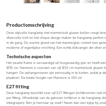
Productomschrijving
Deze stijlvolle hanglamp met marmerlook glazen bollen voegt direct
sfeervolle licht en het chique design maken de hanglamp perfect v
in de gang. De warme gloed van het marmerglas creëert een gezell
moderne of eigentijdse inrichting. Een echte blikvanger die sfeer e
Technische aspecten
Het zwarte frame is vervaardigd uit hoogwaardig ijzer en heeft e
Ø35 cm. Marmore is voorzien van vijf Ø15 cm marmerlook glazen bo
hangen. De ophangsnoeren zijn eenvoudig in te korten, zodat je 
plaatsen. De totale hoogte van Marmore is 150 cm.
E27 fitting
Deze hanglamp beschikt over vijf E27 fittingen (lichtbronnen niet
per fitting. Afhankelijk van de gekozen lichtbron is de hanglamp 
inbegrepen). Ben je hiernaar op zoek? Neem dan een kijkje bij onz