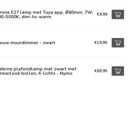
imme E27 lamp met Tuya app, Ø60mm, 7W,
€9,99
00-5000K, dim-to-warm
bouw muurdimmer - zwart
€19,95
derne plafondlamp mat zwart met
€69,95
merlook bollen, 4-lichts - Nymo