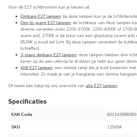
Voor de E27 lichtbronnen kun je kiezen uit:
Dimbare E27 lampen
: bij deze lampen kun je de lichtintens
Dim-to-warm E27 lampen
:
de lichtkleur van deze lampen ka
diverse varianten zoals 2200-2700K, 2200-4000K of 2700-650
warm wit), 2700K is de kleur van een gloeilamp (warm wit) en
6500K is koud wit licht. Bij deze lampen verandert de lichtkleur
lichteffect.
3-staps dimbare E27 lampen
:
deze lampen hebben drie licht
keren op de aan-uitknop te drukken (je hebt dus geen dimme
Wifi E27 lampen
:
een slimme lamp die je kunt bedienen met
intensiteit. Zo maak je van je hanglamp een slimme hanglam
Of neem een kijkje bij ons overzicht van
alle E27 lampen
.
Specificaties
EAN Code
601143686081
SKU
125694