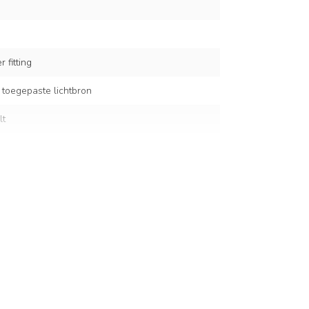
 fitting
 toegepaste lichtbron
lt