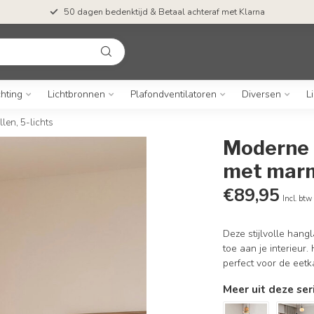
50 dagen bedenktijd & Betaal achteraf met Klarna
chting
Lichtbronnen
Plafondventilatoren
Diversen
L
en, 5-lichts
Moderne 
met marme
€89,95
Incl. btw
Deze stijlvolle hang
toe aan je interieur
perfect voor de eet
Meer uit deze ser