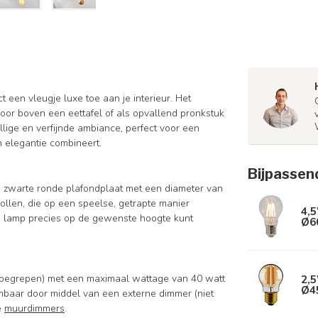
 een vleugje luxe toe aan je interieur. Het
oor boven een eettafel of als opvallend pronkstuk
ige en verfijnde ambiance, perfect voor een
n elegantie combineert.
Bijpassen
en zwarte ronde plafondplaat met een diameter van
llen, die op een speelse, getrapte manier
4,5
de lamp precies op de gewenste hoogte kunt
Ø6
2,5
 inbegrepen) met een maximaal wattage van 40 watt
Ø4
dimbaar door middel van een externe dimmer (niet
e
muurdimmers
.