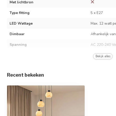
Met lichtbron
Type fitting
5 x E27
LED Wattage
Max. 12 watt per
Dimbaar
Afhankelijk van
Spanning
AC 220-240 Vo
Frequentie
50/60 Hz
Bekijk alles
Kleur armatuur
Zwart
Recent bekeken
Materiaal
IJzer en glas
Afmetingen
Ø45 x 150 cm
In hoogte verstelbaar
Beschermingsgraad
IP20