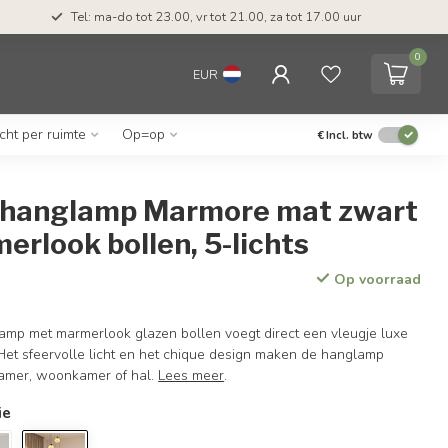
Tel: ma-do tot 23.00, vr tot 21.00, za tot 17.00 uur
0
EUR
icht per ruimte
Op=op
€
Incl. btw
hanglamp Marmore mat zwart
rlook bollen, 5-lichts
Op voorraad
lamp met marmerlook glazen bollen voegt direct een vleugje luxe
. Het sfeervolle licht en het chique design maken de hanglamp
kamer, woonkamer of hal.
Lees meer
.
ie