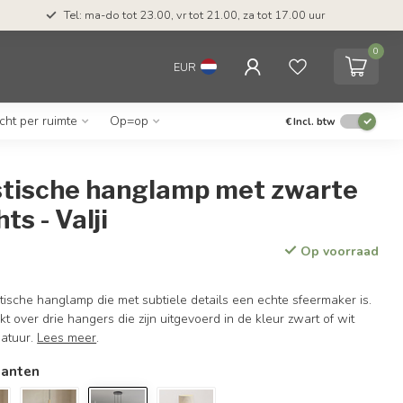
Tel: ma-do tot 23.00, vr tot 21.00, za tot 17.00 uur
0
EUR
icht per ruimte
Op=op
€
Incl. btw
stische hanglamp met zwarte
hts - Valji
Op voorraad
istische hanglamp die met subtiele details een echte sfeermaker is.
 over drie hangers die zijn uitgevoerd in de kleur zwart of wit
atuur.
Lees meer
.
ianten