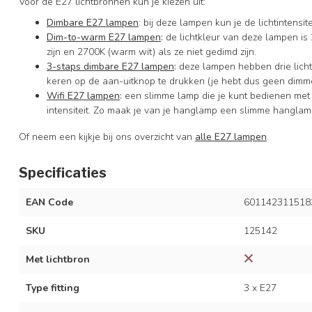
Voor de E27 lichtbronnen kun je kiezen uit:
Dimbare E27 lampen
: bij deze lampen kun je de lichtintens
Dim-to-warm E27 lampen
:
de lichtkleur van deze lampen is 
zijn en 2700K (warm wit) als ze niet gedimd zijn.
3-staps dimbare E27 lampen
:
deze lampen hebben drie licht
keren op de aan-uitknop te drukken (je hebt dus geen dimme
Wifi E27 lampen
:
een slimme lamp die je kunt bedienen met
intensiteit. Zo maak je van je hanglamp een slimme hanglam
Of neem een kijkje bij ons overzicht van
alle E27 lampen
.
Specificaties
EAN Code
601142311518
SKU
125142
Met lichtbron
Type fitting
3 x E27