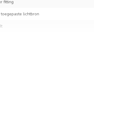
 fitting
 toegepaste lichtbron
lt
t