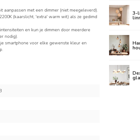
iteit aanpassen met een dimmer (niet meegeleverd).
3-
2200K (kaarslicht, 'extra' warm wit) als ze gedimd
li
intensiteiten en kun je dimmen door meerdere
r nodig).
Ha
 je smartphone voor elke gewenste kleur en
hou
p.
De
gla
3