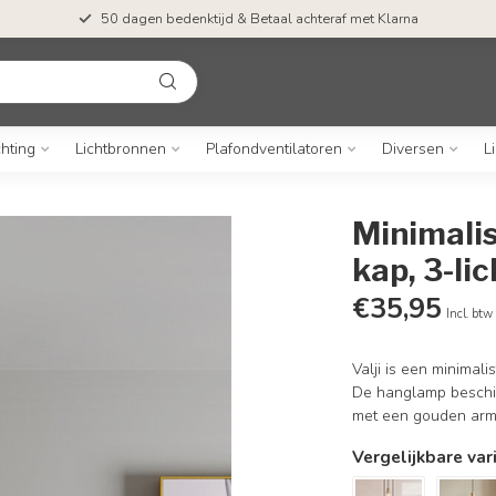
50 dagen bedenktijd & Betaal achteraf met Klarna
chting
Lichtbronnen
Plafondventilatoren
Diversen
L
Minimali
kap, 3-lic
€35,95
Incl. btw
Valji is een minimal
De hanglamp beschikt
met een gouden arm
Vergelijkbare var