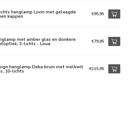
lichts hanglamp Luvin met gelaagde
€95,95
nnen kappen
nglamp met amber glas en donkere
€79,95
toptiek, 3-lichts - Loua
sign hanglamp Deka bruin met melkwit
€115,95
s, 10-lichts