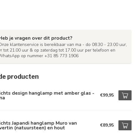
Heb je vragen over dit product?
Onze klantenservice is bereikbaar van ma - do 08.30 - 23.00 uur,
vr tot 21.00 uur & op zaterdag tot 17.00 uur per telefoon en
WhatsApp op nummer +31 85 773 1906
de producten
ichts design hanglamp met amber glas -
€99,95
na
ichts Japandi hanglamp Muro van
€89,95
vertin (natuursteen) en hout