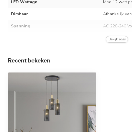
LED Wattage
Max. 12 watt per
Dimbaar
Afhankelijk van
Spanning
AC 220-240 Vo
Frequentie
50/60 Hz
Bekijk alles
Kleur armatuur
Goud met zwar
Recent bekeken
Materiaal
IJzer
Afmetingen
Ø34 x 150 cm
In hoogte verstelbaar
Beschermingsgraad
IP20
Beschermingsklasse
1
Sensor