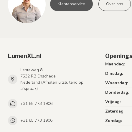
Klantenservice
Over ons
LumenXL.nl
Openings
Maandag:
Lenteweg 8
Dinsdag:
7532 RB Enschede
Nederland (Afhalen uitsluitend op
Woensdag:
afspraak)
Donderdag:
Vrijdag:
+31 85 773 1906
Zaterdag:
+31 85 773 1906
Zondag: