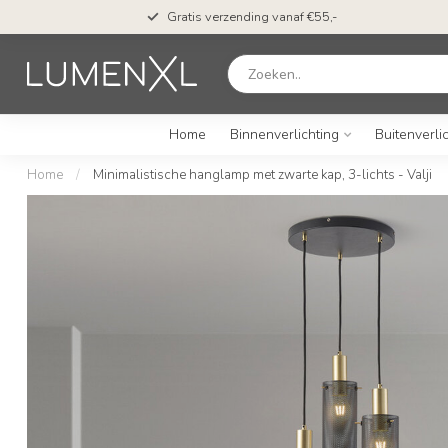
Gratis verzending vanaf €55,-
Home
Binnenverlichting
Buitenverli
Home
/
Minimalistische hanglamp met zwarte kap, 3-lichts - Valji