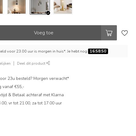
Voeg toe
ld voor 23.00 uur is morgen in huis*. Je hebt nog
16:58:49
lijken
Deel dit product
oor 23u besteld? Morgen verwacht*
g vanaf €55,-
ijd & Betaal achteraf met Klarna
.00, vr tot 21.00, za tot 17.00 uur