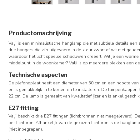
Productomschrijving
Valji is een minimalistische hanglamp die met subtiele details een
drie hangers die zijn uitgevoerd in de kleur zwart of wit met gou
waardoor het licht speelse schaduwen creëert. Wil je een warme s
middelpunt in de woonkamer? Valji is op meerdere plekken een ge
Technische aspecten
De plafondplaat heeft een diameter van 30 cm en een hoogte van 
en is gemakkelijk in te korten en te installeren. De lampenkappe
22 cm. De lamp is gemaakt van kwalitatief ijzer en is enkel geschi
E27 fitting
Valji beschikt drie E27 fittingen (lichtbronnen niet meegeleverd).
per lichtbron. Afhankelijk van de gekozen lichtbron is de hangla
(niet inbegrepen).