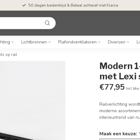
50 dagen bedenktijd & Betaal achteraf met Klarna
chting
Lichtbronnen
Plafondventilatoren
Diversen
L
ts op rail
Modern 1
met Lexi 
€77,95
Incl. btw
Railverlichting word
moderne assortiment 
interieurtrend van n
Maak een keuze: