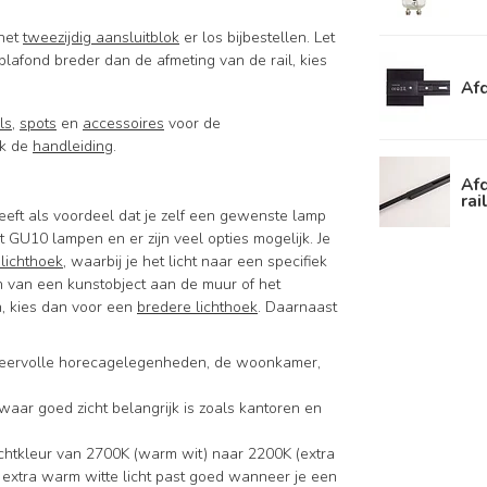
 het
tweezijdig aansluitblok
er los bijbestellen. Let
 plafond breder dan de afmeting van de rail, kies
Afd
ils
,
spots
en
accessoires
voor de
jk de
handleiding
.
Afd
rai
eft als voordeel dat je zelf een gewenste lamp
 GU10 lampen en er zijn veel opties mogelijk. Je
 lichthoek
, waarbij je het licht naar een specifiek
ten van een kunstobject aan de muur of het
n, kies dan voor een
bredere lichthoek
. Daarnaast
 sfeervolle horecagelegenheden, de woonkamer,
s waar goed zicht belangrijk is zoals kantoren en
ichtkleur van 2700K (warm wit) naar 2200K (extra
Het extra warm witte licht past goed wanneer je een