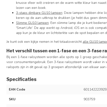
knusse sfeer wilt creëren en de warm witte kleur kan naast s
lezen van een boek.
3-staps dimbare GU10 lampen
: Deze lampen hebben drie li
keren op de aan-uitknop te drukken (je hebt dus geen dimme
Slimme GU10 lampen
: Een slimme lamp die je kunt bedienen
'Smart Life'. De app werkt op Android, iOS en is ook comp
app kun je de kleur en lichtsterkte van de spot bepalen en 
Je kunt ook een kijkje nemen in het totaaloverzicht
alle GU10 lamp
Het verschil tussen een 1-fase en een 3-fase r
Bij een 1-fase railsysteem worden alle spots op 1 groep geschakel
voor consumentengebruik. Een 3-fase railsysteem wordt vaker in w
railspots zijn in dit geval op 3 groepen afzonderlijk van elkaar aan 
Specificaties
EAN Code
601142223925
SKU
903759