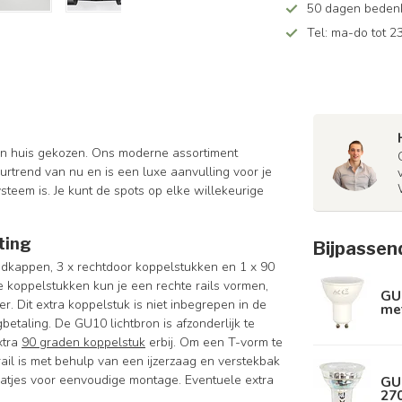
50 dagen bedenkt
Tel: ma-do tot 23
 in huis gekozen. Ons moderne assortiment
eurtrend van nu en is een luxe aanvulling voor je
steem is. Je kunt de spots op elke willekeurige
ting
Bijpassen
eindkappen, 3 x rechtdoor koppelstukken en 1 x 90
 koppelstukken kun je een rechte rails vormen,
GU
. Dit extra koppelstuk is niet inbegrepen in de
met
betaling. De GU10 lichtbron is afzonderlijk te
xtra
90 graden koppelstuk
erbij. Om een T-vorm te
ail is met behulp van een ijzerzaag en verstekbak
aatjes voor eenvoudige montage. Eventuele extra
GU
270