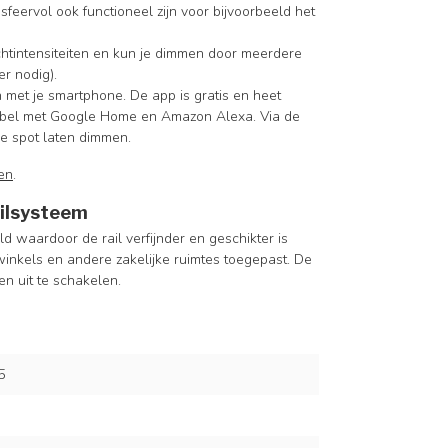
feervol ook functioneel zijn voor bijvoorbeeld het
chtintensiteiten en kun je dimmen door meerdere
r nodig).
 met je smartphone. De app is gratis en heet
atibel met Google Home en Amazon Alexa. Via de
de spot laten dimmen.
en
.
ailsysteem
d waardoor de rail verfijnder en geschikter is
inkels en andere zakelijke ruimtes toegepast. De
en uit te schakelen.
5