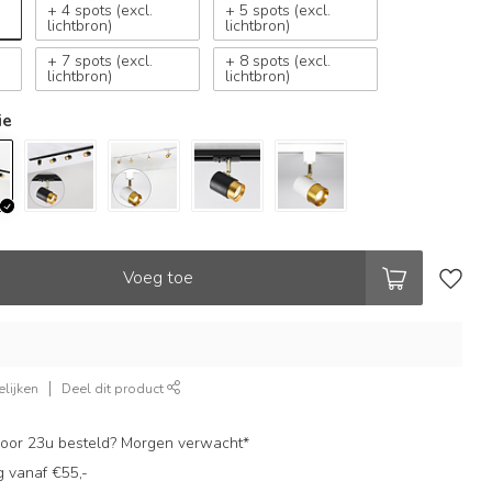
+ 4 spots (excl.
+ 5 spots (excl.
lichtbron)
lichtbron)
+ 7 spots (excl.
+ 8 spots (excl.
lichtbron)
lichtbron)
ie
Voeg toe
lijken
Deel dit product
oor 23u besteld? Morgen verwacht*
g vanaf €55,-