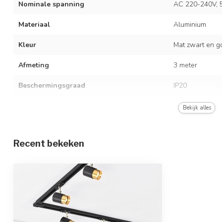
Nominale spanning
AC 220-240V, 
Materiaal
Aluminium
Kleur
Mat zwart en g
Afmeting
3 meter
Beschermingsgraad
IP20
Met lichtbron
Bekijk alles
Type fitting
GU10
Recent bekeken