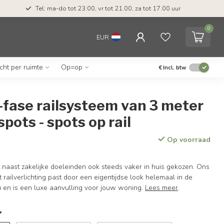
Tel: ma-do tot 23.00, vr tot 21.00, za tot 17.00 uur
0
EUR
icht per ruimte
Op=op
€
Incl. btw
-fase railsysteem van 3 meter
spots - spots op rail
Op voorraad
t naast zakelijke doeleinden ook steeds vaker in huis gekozen. Ons
railverlichting past door een eigentijdse look helemaal in de
u en is een luxe aanvulling voor jouw woning.
Lees meer
.
*