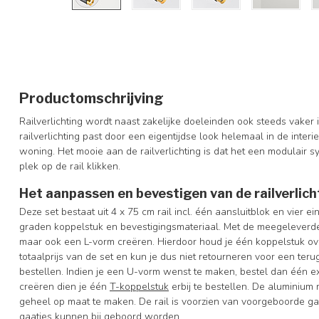
Productomschrijving
Railverlichting wordt naast zakelijke doeleinden ook steeds vaker
railverlichting past door een eigentijdse look helemaal in de interi
woning. Het mooie aan de railverlichting is dat het een modulair sy
plek op de rail klikken.
Het aanpassen en bevestigen van de railverlich
Deze set bestaat uit 4 x 75 cm rail incl. één aansluitblok en vier 
graden koppelstuk en bevestigingsmateriaal. Met de meegeleverde
maar ook een L-vorm creëren. Hierdoor houd je één koppelstuk over
totaalprijs van de set en kun je dus niet retourneren voor een terug
bestellen. Indien je een U-vorm wenst te maken, bestel dan één e
creëren dien je één
T-koppelstuk
erbij te bestellen.
De aluminium r
geheel op maat te maken. De rail is voorzien van voorgeboorde g
gaatjes kunnen bij geboord worden.