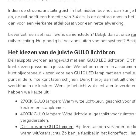
Indien de stroomaansluiting zich in het midden bevindt, dan kun je
op, de rail heeft een breedte van 3,4 cm. Is de centraaldoos in het
dan voor een
vierkante afdekplaat
voor een nette afwerking.
Liever zelf een set naar wens samenstellen? Bekijk dan al onze
ra
railverlichting. Hulp nodig bij het aansluiten van het systeem? Beki
Het kiezen van de juiste GU10 lichtbron
De railspots worden aangevuld met een GU10 LED lichtbron. Dit he
kunt kiezen passend in je situatie. We hebben een ruim assortiment
kunt bijvoorbeeld kiezen voor een GU10 LED lamp met een
smalle
punt in de ruimte kunt laten schijnen. Denk hierbij aan het uitlich
werkblad in de keuken. Wens je het licht wat centraler te verdele
hebben we keuze uit:
2700K GU10 lampen
: Warm witte lichtkleur, geschikt voor
keuken en slaapkamer.
4000K GU10 lampen
: Witte lichtkleur, geschikt voor ruimte
vergaderzalen.
Dim-to-warm GU10 lampen
: Bij deze lampen verandert de l
warm wit/kaarslicht). Zo ben je flexibel in het lichteffect. 