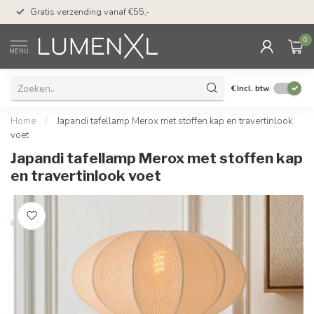
50 dagen bedenktijd &
Gratis verzending vanaf €55,-
met Klarna
0
MENU
€
Incl. btw
Home
/
Japandi tafellamp Merox met stoffen kap en travertinlook
voet
Japandi tafellamp Merox met stoffen kap
en travertinlook voet