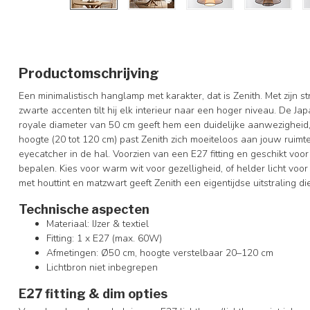
Productomschrijving
Een minimalistisch hanglamp met karakter, dat is Zenith. Met zijn st
zwarte accenten tilt hij elk interieur naar een hoger niveau. De 
royale diameter van 50 cm geeft hem een duidelijke aanwezigheid,
hoogte (20 tot 120 cm) past Zenith zich moeiteloos aan jouw ruimte
eyecatcher in de hal. Voorzien van een E27 fitting en geschikt voor 
bepalen. Kies voor warm wit voor gezelligheid, of helder licht voo
met houttint en matzwart geeft Zenith een eigentijdse uitstraling d
Technische aspecten
Materiaal: IJzer & textiel
Fitting: 1 x E27 (max. 60W)
Afmetingen: Ø50 cm, hoogte verstelbaar 20–120 cm
Lichtbron niet inbegrepen
E27 fitting & dim opties