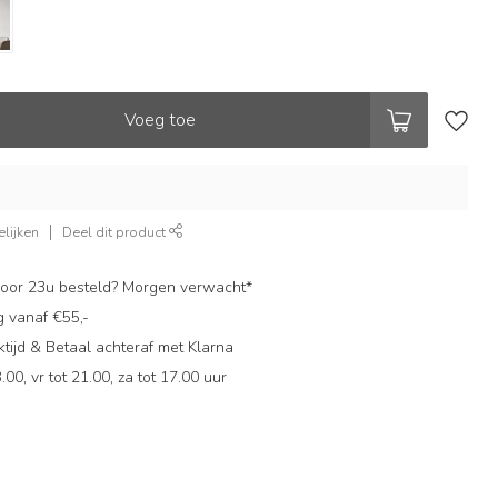
Voeg toe
lijken
Deel dit product
oor 23u besteld? Morgen verwacht*
g vanaf €55,-
ijd & Betaal achteraf met Klarna
.00, vr tot 21.00, za tot 17.00 uur