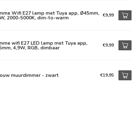
imme Wifi E27 lamp met Tuya app, Ø45mm,
€9,99
9W, 2000-5000K, dim-to-warm
mme wifi E27 LED lamp met Tuya app,
€9,99
5mm, 4,9W, RGB, dimbaar
bouw muurdimmer - zwart
€19,95