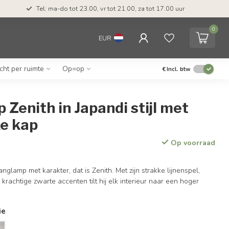
Tel: ma-do tot 23.00, vr tot 21.00, za tot 17.00 uur
0
EUR
icht per ruimte
Op=op
€
Incl. btw
Zenith in Japandi stijl met
ke kap
Op voorraad
nglamp met karakter, dat is Zenith. Met zijn strakke lijnenspel,
 krachtige zwarte accenten tilt hij elk interieur naar een hoger
ie