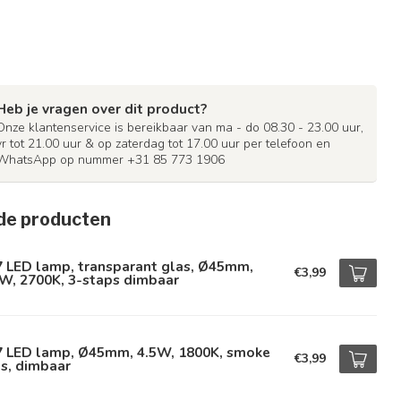
Heb je vragen over dit product?
Onze klantenservice is bereikbaar van ma - do 08.30 - 23.00 uur,
vr tot 21.00 uur & op zaterdag tot 17.00 uur per telefoon en
WhatsApp op nummer +31 85 773 1906
de producten
7 LED lamp, transparant glas, Ø45mm,
€3,99
W, 2700K, 3-staps dimbaar
7 LED lamp, Ø45mm, 4.5W, 1800K, smoke
€3,99
s, dimbaar