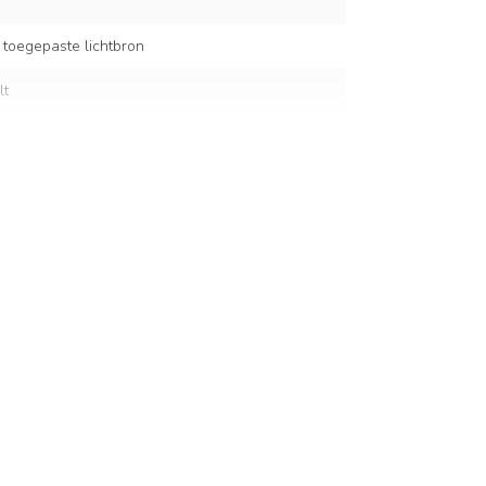
 toegepaste lichtbron
lt
stof
 verstelbaar 20–120 cm