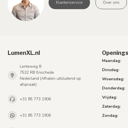
Klantenservice
Over ons
LumenXL.nl
Openings
Maandag:
Lenteweg 8
Dinsdag:
7532 RB Enschede
Nederland (Afhalen uitsluitend op
Woensdag:
afspraak)
Donderdag:
Vrijdag:
+31 85 773 1906
Zaterdag:
+31 85 773 1906
Zondag: