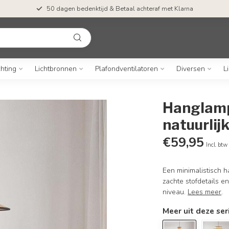
50 dagen bedenktijd & Betaal achteraf met Klarna
chting
Lichtbronnen
Plafondventilatoren
Diversen
L
Hanglamp 
natuurlij
€59,95
Incl. btw
Een minimalistisch ha
zachte stofdetails en
niveau.
Lees meer
.
Meer uit deze ser