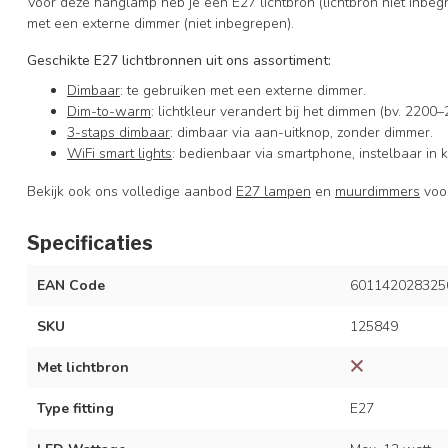
Voor deze hanglamp heb je een E27 lichtbron (lichtbron niet inbe
met een externe dimmer (niet inbegrepen).
Geschikte E27 lichtbronnen uit ons assortiment:
Dimbaar
: te gebruiken met een externe dimmer.
Dim-to-warm
: lichtkleur verandert bij het dimmen (bv. 220
3-staps dimbaar
: dimbaar via aan-uitknop, zonder dimmer.
WiFi smart lights
: bedienbaar via smartphone, instelbaar in kl
Bekijk ook ons volledige aanbod
E27 lampen
en
muurdimmers
voor
Specificaties
EAN Code
601142028325
SKU
125849
Met lichtbron
Type fitting
E27