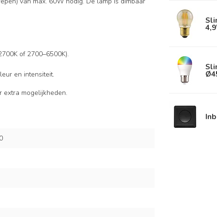
grepen) van max. 60W nodig. De lamp is dimbaar
Sl
4,
0–2700K of 2700–6500K).
Sli
Ø4
eur en intensiteit.
 extra mogelijkheden.
In
0