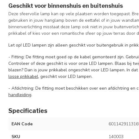
Geschikt voor binnenshuis en buitenshuis
Deze sfeervolle lamp kan op vele plaatsen worden toegepast. Bren
gebruiken in jouw hanglamp boven de eettafel of in jouw wandlam
binnenverlichting misstaat deze lamp ook niet in jouw buitenverlic
prikkabel of kies voor een romantische sfeer op jouw terras doo
Let op!
LED lampen zijn alleen geschikt voor buitengebruik in pri
- Fitting: De fitting moet goed op de kabel gemonteerd zijn. Gebru
Controleer of deze geschikt is voor onze LED lampen. Blaas bij twij
blazen? Dan is jouw prikkabel ongeschikt voor LED lampen. In da
losse prikkabel
, geschikt voor LED lampen.
- Afdichtring: De fitting moet beschikken over een afdichtring en
handleiding
.
Specificaties
EAN Code
601142911316
SKU
140003