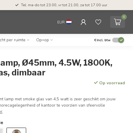
Tel: ma-do tot 23.00, vr tot 21.00, za tot 17.00 uur
0
EUR
icht per ruimte
Op=op
€
Incl. btw
lamp, Ø45mm, 4.5W, 1800K,
as, dimbaar
Op voorraad
nt lamp met smoke glas van 4,5 watt is zeer geschikt om jouw
horecagelegenheid of kantoor te voorzien van sfeervolle
er
.
ie