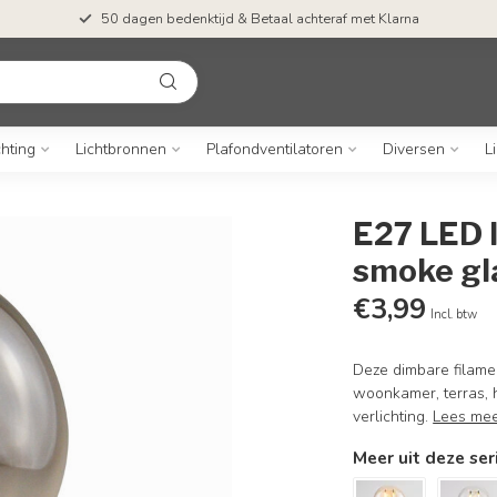
50 dagen bedenktijd & Betaal achteraf met Klarna
chting
Lichtbronnen
Plafondventilatoren
Diversen
L
E27 LED 
smoke gl
€3,99
Incl. btw
Deze dimbare filame
woonkamer, terras, 
verlichting.
Lees me
Meer uit deze ser