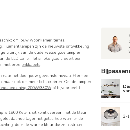
geschikt om jouw woonkamer, terras,
ng. Filament lampen zijn de nieuwste ontwikkeling
ige uiterlijk van de ouderwetse gloeilamp en
van de LED lamp. Het smoke glas creëert een
en met onze
prikkabels
.
Bijpassen
en naar het door jouw gewenste niveau. Hiermee
ken, maar ook om meer licht creëren.
Om de lampen
De
standsbediening 200W/350W
of bijvoorbeeld
va
mp is 1800 Kelvin, dit komt overeen met de kleur
3-l
 geldt dat hoe lager het getal, hoe warmer de
lichting, door de warme kleur die ze uitstralen.