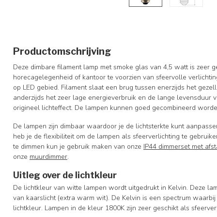
Productomschrijving
Deze dimbare filament lamp met smoke glas van 4,5 watt is zeer 
horecagelegenheid of kantoor te voorzien van sfeervolle verlichti
op LED gebied. Filament slaat een brug tussen enerzijds het gezell
anderzijds het zeer lage energieverbruik en de lange levensduur 
origineel lichteffect. De lampen kunnen goed gecombineerd word
De lampen zijn dimbaar waardoor je de lichtsterkte kunt aanpass
heb je de flexibiliteit om de lampen als sfeerverlichting te gebrui
te dimmen kun je gebruik maken van onze
IP44 dimmerset met af
onze
muurdimmer
.
Uitleg over de lichtkleur
De lichtkleur van witte lampen wordt uitgedrukt in Kelvin. Deze la
van kaarslicht (extra warm wit). De Kelvin is een spectrum waarbij
lichtkleur. Lampen in de kleur 1800K zijn zeer geschikt als sfeerver