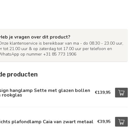
Heb je vragen over dit product?
Onze klantenservice is bereikbaar van ma - do 08.30 - 23.00 uur,
vr tot 21.00 uur & op zaterdag tot 17.00 uur per telefoon en
WhatsApp op nummer +31 85 773 1906
de producten
sign hanglamp Sette met glazen bollen
€139,95
n rookglas
ichts plafondlamp Caia van zwart metaal
€39,95