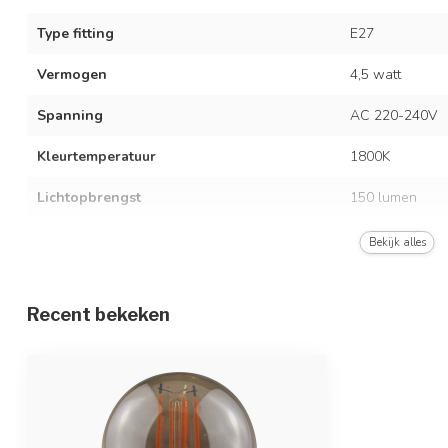
Type fitting
E27
Vermogen
4,5 watt
Spanning
AC 220-240V
Kleurtemperatuur
1800K
Lichtopbrengst
150 lumen
Kleur
Smoke glas
Bekijk alles
Dimbaar
Recent bekeken
Vergelijkingswaarde
40 watt gloeil
Afmetingen
Ø4,5 x 7,8 cm
Beschermingsgraad
IP20 (buiten te
Opwarmtijd
Direct vol licht