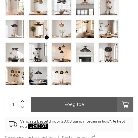
Voeg toe
Vandaag besteld voor 23.00 uur is morgen in huis*. Je hebt
nog
12:03:37
Toevoegen om te vergelijken
Deel dit product