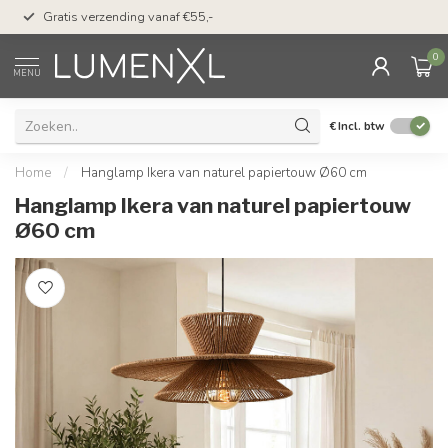
50 dagen bedenktijd &
Gratis verzending vanaf €55,-
met Klarna
0
MENU
€
Incl. btw
Home
/
Hanglamp Ikera van naturel papiertouw Ø60 cm
Hanglamp Ikera van naturel papiertouw
Ø60 cm