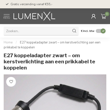
50 dagen bedenktijd &
Gratis verzending vanaf €55,-
met Klarna
0
MENU
€
Incl. btw
Home
/
E27 koppeladapter zwart – om kerstverlichting aan een
prikkabel te koppelen
E27 koppeladapter zwart – om
kerstverlichting aan een prikkabel te
koppelen