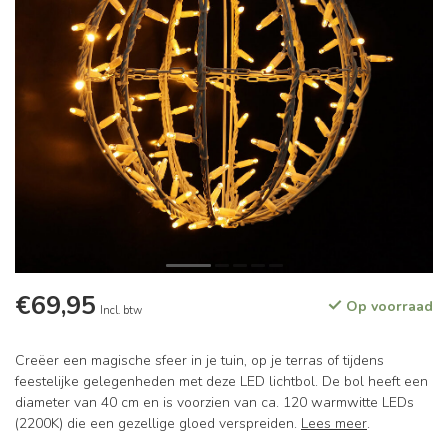
€69,95
Op voorraad
Incl. btw
Creëer een magische sfeer in je tuin, op je terras of tijdens
feestelijke gelegenheden met deze LED lichtbol. De bol heeft een
diameter van 40 cm en is voorzien van ca. 120 warmwitte LEDs
(2200K) die een gezellige gloed verspreiden.
Lees meer
.