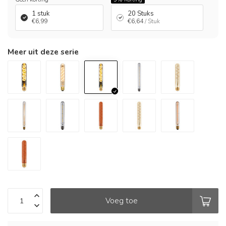
1 stuk
20 Stuks
€6,99
€6,64
/ Stuk
Meer uit deze serie
Voeg toe