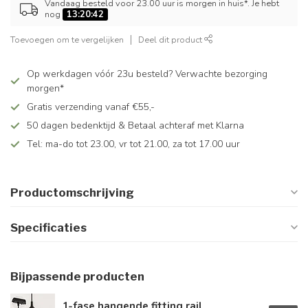
Vandaag besteld voor 23.00 uur is morgen in huis*. Je hebt
nog
13:20:42
Toevoegen om te vergelijken
Deel dit product
Op werkdagen vóór 23u besteld? Verwachte bezorging
morgen*
Gratis verzending vanaf €55,-
50 dagen bedenktijd & Betaal achteraf met Klarna
Tel: ma-do tot 23.00, vr tot 21.00, za tot 17.00 uur
Productomschrijving
Specificaties
Bijpassende producten
1-fase hangende fitting rail