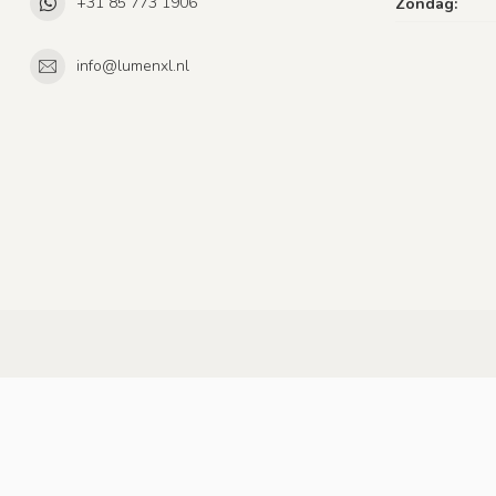
+31 85 773 1906
Zondag:
info@lumenxl.nl