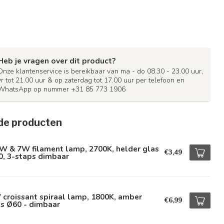
Heb je vragen over dit product?
Onze klantenservice is bereikbaar van ma - do 08.30 - 23.00 uur,
vr tot 21.00 uur & op zaterdag tot 17.00 uur per telefoon en
WhatsApp op nummer +31 85 773 1906
de producten
W & 7W filament lamp, 2700K, helder glas
€3,49
0, 3-staps dimbaar
croissant spiraal lamp, 1800K, amber
€6,99
s Ø60 - dimbaar