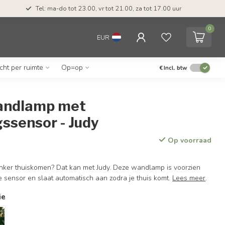
Tel: ma-do tot 23.00, vr tot 21.00, za tot 17.00 uur
0
EUR
icht per ruimte
Op=op
€
Incl. btw
andlamp met
ssensor - Judy
Op voorraad
onker thuiskomen? Dat kan met Judy. Deze wandlamp is voorzien
sensor en slaat automatisch aan zodra je thuis komt.
Lees meer
.
ie