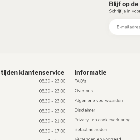
Blijf op d
Schrijf je in vo
tijden klantenservice
Informatie
08.30 - 23.00
FAQ's
Over ons
08.30 - 23.00
Algemene voorwaarden
08.30 - 23.00
Disclaimer
08.30 - 23.00
Privacy- en cookieverklaring
08.30 - 21.00
Betaalmethoden
08.30 - 17.00
Verzenden en voorraad