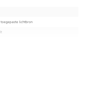
 toegepaste lichtbron
lt
las
cm