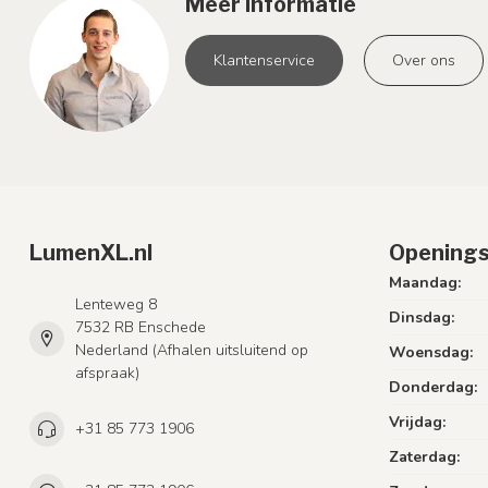
Meer informatie
Klantenservice
Over ons
LumenXL.nl
Openings
Maandag:
Lenteweg 8
Dinsdag:
7532 RB Enschede
Nederland (Afhalen uitsluitend op
Woensdag:
afspraak)
Donderdag:
Vrijdag:
+31 85 773 1906
Zaterdag: