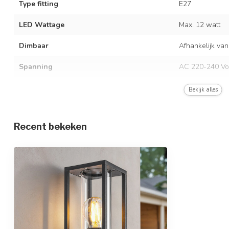
Type fitting
E27
LED Wattage
Max. 12 watt
Dimbaar
Afhankelijk van
Spanning
AC 220-240 Vo
Frequentie
50/60 Hz
Bekijk alles
Kleur armatuur
Zwart
Recent bekeken
Materiaal
Aluminium en g
Afmetingen
11 x 14 x 28,5 
In hoogte verstelbaar
Beschermingsgraad
IP44
Beschermingsklasse
1