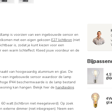
ndlamp is voorzien van een ingebouwde sensor en
rwelkomen met een eigen gekozen
E27 lichtbron
(niet
chtbaar is, zodat je kunt kiezen voor een
or een warm lichteffect. Kleed jouw voordeur en de
Bijpassen
gemaakt van hoogwaardig aluminium en glas. De
4,5
 van een ingebouwde sensor waardoor de lamp
Ø6
n hoge IP44 beschermwaarde is de lamp bestand
 woning kan hangen. Bekijk hier de
handleiding
.
4W 
gla
 60 watt (lichtbron niet meegeleverd). Op zoek
n externe dimmer (niet inbegrepen). Neem een