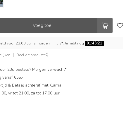
Voeg toe
ld voor 23.00 uur is morgen in huis*. Je hebt nog
01:43:20
lijken
Deel dit product
oor 23u besteld? Morgen verwacht*
g vanaf €55,-
ijd & Betaal achteraf met Klarna
.00, vr tot 21.00, za tot 17.00 uur