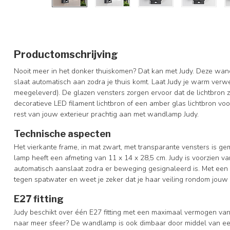
Productomschrijving
Nooit meer in het donker thuiskomen? Dat kan met Judy. Deze wa
slaat automatisch aan zodra je thuis komt. Laat Judy je warm ve
meegeleverd). De glazen vensters zorgen ervoor dat de lichtbron zi
decoratieve LED filament lichtbron of een amber glas lichtbron vo
rest van jouw exterieur prachtig aan met wandlamp Judy.
Technische aspecten
Het vierkante frame, in mat zwart, met transparante vensters is 
lamp heeft een afmeting van 11 x 14 x 28,5 cm. Judy is voorzien
automatisch aanslaat zodra er beweging gesignaleerd is. Met ee
tegen spatwater en weet je zeker dat je haar veiling rondom jouw
E27 fitting
Judy beschikt over één E27 fitting met een maximaal vermogen van
naar meer sfeer? De wandlamp is ook dimbaar door middel van ee