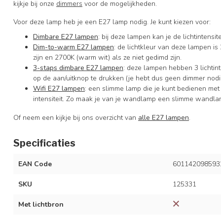
kijkje bij onze
dimmers
voor de mogelijkheden.
Voor deze lamp heb je een E27 lamp nodig. Je kunt kiezen voor:
Dimbare E27 lampen
: bij deze lampen kan je de lichtintens
Dim-to-warm E27 lampen
: de lichtkleur van deze lampen is
zijn en 2700K (warm wit) als ze niet gedimd zijn.
3-staps dimbare E27 lampen
: deze lampen hebben 3 lichtin
op de aan/uitknop te drukken (je hebt dus geen dimmer nodi
Wifi E27 lampen
: een slimme lamp die je kunt bedienen me
intensiteit. Zo maak je van je wandlamp een slimme wandla
Of neem een kijkje bij ons overzicht van
alle E27 lampen
.
Specificaties
EAN Code
601142098593
SKU
125331
Met lichtbron