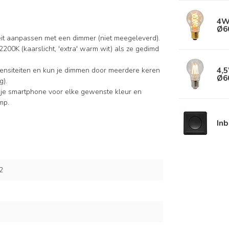
4W
Ø6
iteit aanpassen met een dimmer (niet meegeleverd).
 2200K (kaarslicht, 'extra' warm wit) als ze gedimd
4,5
tensiteiten en kun je dimmen door meerdere keren
Ø6
g).
t je smartphone voor elke gewenste kleur en
mp.
In
2