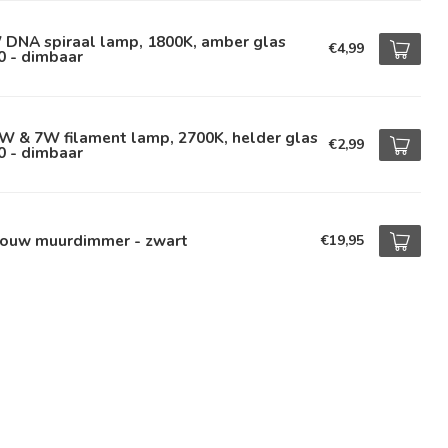
 DNA spiraal lamp, 1800K, amber glas
€4,99
0 - dimbaar
W & 7W filament lamp, 2700K, helder glas
€2,99
0 - dimbaar
bouw muurdimmer - zwart
€19,95