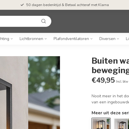
50 dagen bedenktijd & Betaal achteraf met Klarna
chting
Lichtbronnen
Plafondventilatoren
Diversen
L
Buiten w
beweging
€49,95
Incl. btw
Nooit meer in het d
van een ingebouwde 
Meer uit deze ser