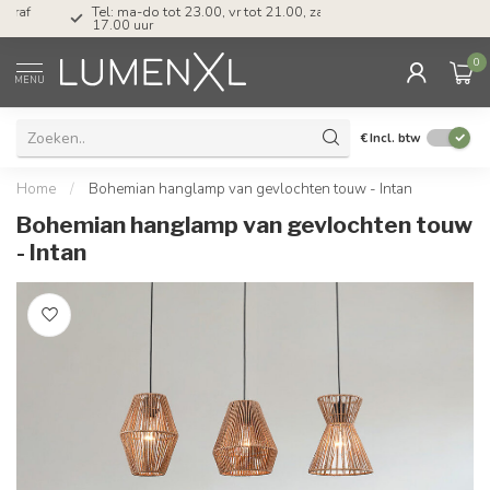
Tel: ma-do tot 23.00, vr tot 21.00, za tot
17.00 uur
0
MENU
€
Incl. btw
Home
/
Bohemian hanglamp van gevlochten touw - Intan
Bohemian hanglamp van gevlochten touw
- Intan