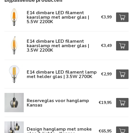
Bijpassende producten
E14 dimbare LED filament
kaarslamp met amber glas |
€3,99
5.5W 2200K
E14 dimbare LED filament
kaarslamp met amber glas |
€3,49
3.5W 2200K
E14 dimbare LED filament lamp
€2,99
met helder glas | 3.5W 2700K
Reserveglas voor hanglamp
€19,95
Kansas
Design hanglamp met smoke
€65,95