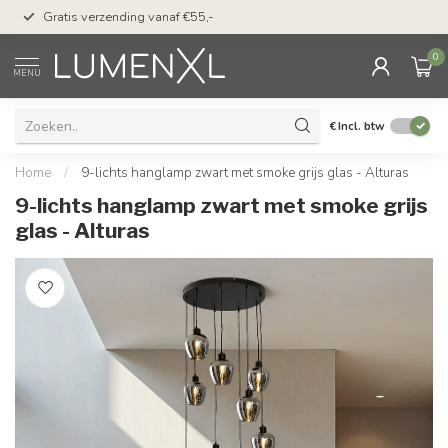
50 dagen bedenktijd &
Gratis verzending vanaf €55,-
met Klarna
0
MENU
€
Incl. btw
Home
/
9-lichts hanglamp zwart met smoke grijs glas - Alturas
9-lichts hanglamp zwart met smoke grijs
glas - Alturas