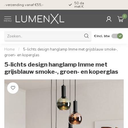
50 dagen bedenktijd & Betaal achteraf
Tel: ma-do tot 23.00, v
met Klarna
17.00 uur
0
MENU
€
Incl. btw
Home
/
5-lichts design hanglamp Imme met grijsblauw smoke-,
groen- en koperglas
5-lichts design hanglamp Imme met
grijsblauw smoke-, groen- en koperglas