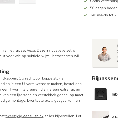
Gratis verzendin
50 dagen bedenkt
Tel: ma-do tot 23
nis met rail set Vexa. Deze innovatieve set is
ikt voor wie op subtiele wijze lichtaccenten wil
ting
Bijpassen
 eindkappen, 1 x rechtdoor koppelstuk en
n. Indien je een U-vorm wenst te maken, bestel dan
m een T-vorm te creëren dien je één extra
rail
en
In
ulp van een ijzerzaag en verstekbak geheel op maat
voudige montage. Eventuele extra gaatjes kunnen
 het
tweezijdig aansluitblok
er los bijbestellen. Let
Afd