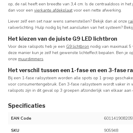
op, de rail heeft een breedte van 3,4 cm. Is de centraaldoos in het
dan voor een
vierkante afdekplaat
voor een nette afwerking.
Liever zelf een set naar wens samenstellen? Bekijk dan al onze
ra
railverlichting. Hulp nodig bij het aansluiten van het systeem? Beki
Het kiezen van de juiste G9 LED lichtbron
Voor deze railspots heb je een
G9 lichtbron
nodig van maximaal 5 wa
deze manier kun je zelf het gewenste lichteffect bepalen. Ben je 
onze
muurdimmers
.
Het verschil tussen een 1-fase en een 3-fase r
Bij een 1-fase railsysteem worden alle spots op 1 groep geschakel
voor consumentengebruik. Een 3-fase railsysteem wordt vaker in w
railspots zijn in dit geval op 3 groepen afzonderlijk van elkaar aan 
Specificaties
EAN Code
601141908205
SKU
905948