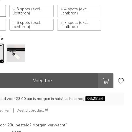
*
+ 3 spots (excl.
+ 4 spots (excl.
lichtbron)
lichtbron)
+ 6 spots (excl.
+ 7 spots (excl.
lichtbron)
lichtbron)
ie
Voeg toe
ld voor 23.00 uur is morgen in huis*. Je hebt nog
03:28:54
lijken
Deel dit product
oor 23u besteld? Morgen verwacht*