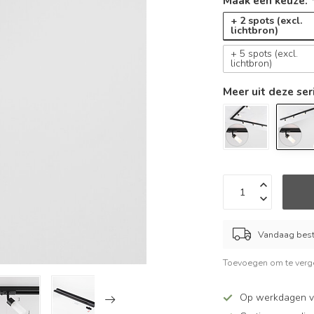
Maak een keuze:
+ 2 spots (excl.
lichtbron)
+ 5 spots (excl.
lichtbron)
Meer uit deze ser
Vandaag beste
Toevoegen om te verge
Op werkdagen v