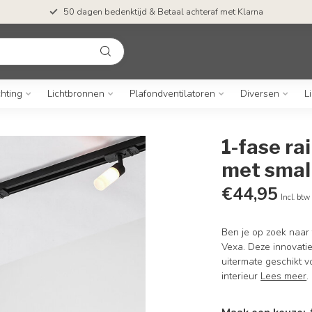
50 dagen bedenktijd & Betaal achteraf met Klarna
chting
Lichtbronnen
Plafondventilatoren
Diversen
L
1-fase ra
met smal
€44,95
Incl. btw
Ben je op zoek naar 
Vexa. Deze innovatie
uitermate geschikt v
interieur
Lees meer
.