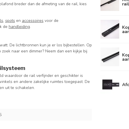
rai
 plafond breder dan de afmeting van de rail, kies
ils
,
spots
en
accessoires
voor de
jk de
handleiding
.
Kop
aan
tt. De lichtbronnen kun je er los bijbestellen. Op
op zoek naar een dimmer? Neem dan een kijkje bij
Kop
aan
ailsysteem
d waardoor de rail verfijnder en geschikter is
inkels en andere zakelijke ruimtes toegepast. De
Afd
en uit te schakelen.
5