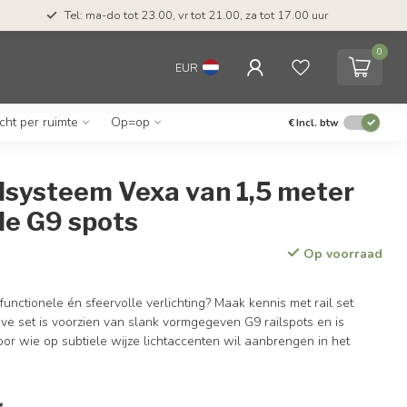
Tel: ma-do tot 23.00, vr tot 21.00, za tot 17.00 uur
0
EUR
icht per ruimte
Op=op
€
Incl. btw
ilsysteem Vexa van 1,5 meter
le G9 spots
Op voorraad
functionele én sfeervolle verlichting? Maak kennis met rail set
ve set is voorzien van slank vormgegeven G9 railspots en is
oor wie op subtiele wijze lichtaccenten wil aanbrengen in het