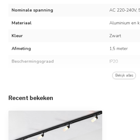
Nominale spanning
AC 220-240V, 
Materiaal
Aluminium en k
Kleur
Zwart
Afmeting
1,5 meter
Beschermingsgraad
IP20
Met lichtbron
Bekijk alles
Type fitting
G9
Recent bekeken