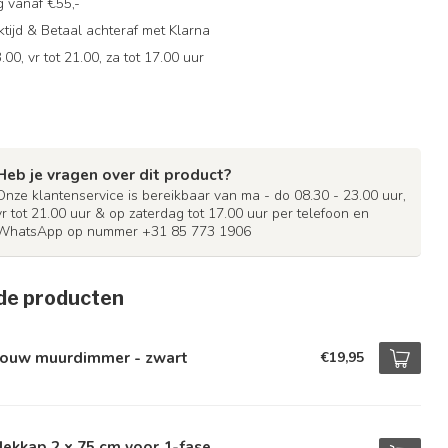
g vanaf €55,-
ijd & Betaal achteraf met Klarna
.00, vr tot 21.00, za tot 17.00 uur
Heb je vragen over dit product?
Onze klantenservice is bereikbaar van ma - do 08.30 - 23.00 uur,
vr tot 21.00 uur & op zaterdag tot 17.00 uur per telefoon en
WhatsApp op nummer +31 85 773 1906
de producten
bouw muurdimmer - zwart
€19,95
ekkap 2 x 75 cm voor 1-fase