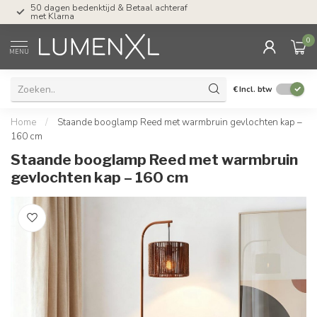
Tel: ma-do tot 23.00, vr tot 21.00, za tot
17.00 uur
0
MENU
€
Incl. btw
Home
/
Staande booglamp Reed met warmbruin gevlochten kap –
160 cm
Staande booglamp Reed met warmbruin
gevlochten kap – 160 cm