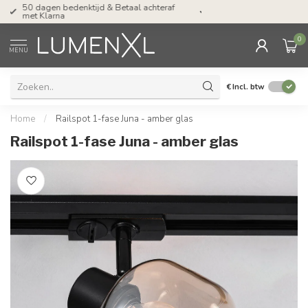
Tel: ma-do tot 23.00, vr tot 21.00, za tot
17.00 uur
0
MENU
€
Incl. btw
Home
/
Railspot 1-fase Juna - amber glas
Railspot 1-fase Juna - amber glas