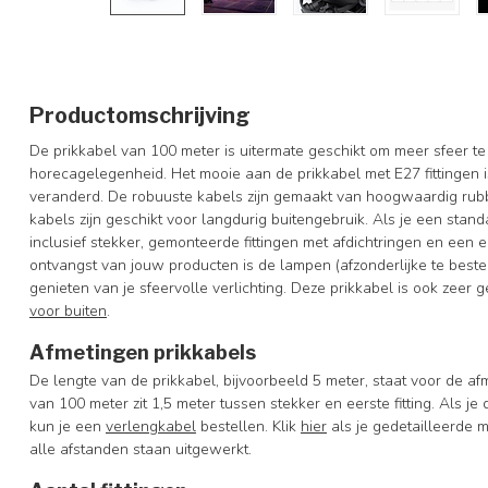
Productomschrijving
De prikkabel van 100 meter is uitermate geschikt om meer sfeer te g
horecagelegenheid. Het mooie aan de prikkabel met E27 fittingen is 
veranderd. De robuuste kabels zijn gemaakt van hoogwaardig ru
kabels zijn geschikt voor langdurig buitengebruik. Als je een stan
inclusief stekker, gemonteerde fittingen met afdichtringen en een ei
ontvangst van jouw producten is de lampen (afzonderlijke te bestel
genieten van je sfeervolle verlichting.
Deze prikkabel is ook zeer g
voor buiten
.
Afmetingen prikkabels
De lengte van de prikkabel, bijvoorbeeld 5 meter, staat voor de afm
van 100 meter zit 1,5 meter tussen stekker en eerste fitting. Als je d
kun je een
verlengkabel
bestellen. Klik
hier
als je gedetailleerde m
alle afstanden staan uitgewerkt.