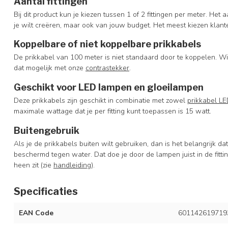
Aantal fittingen
Bij dit product kun je kiezen tussen 1 of 2 fittingen per meter. Het a
je wilt creëren, maar ook van jouw budget. Het meest kiezen klante
Koppelbare of niet koppelbare prikkabels
De prikkabel van 100 meter is niet standaard door te koppelen. W
dat mogelijk met onze
contrastekker
.
Geschikt voor LED lampen en gloeilampen
Deze prikkabels zijn geschikt in combinatie met zowel
prikkabel L
maximale wattage dat je per fitting kunt toepassen is 15 watt.
Buitengebruik
Als je de prikkabels buiten wilt gebruiken, dan is het belangrijk 
beschermd tegen water. Dat doe je door de lampen juist in de fitti
heen zit (zie
handleiding
).
Specificaties
EAN Code
601142619719