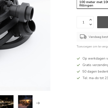
100 meter met 10
fittingen
Vandaag beste
Toevoegen om te verge
Op werkdagen vó
Gratis verzendin
50 dagen bedenkt
Tel: ma-do tot 23