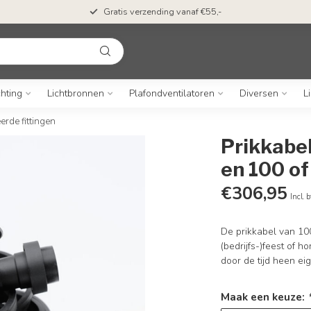
Gratis verzending vanaf €55,-
chting
Lichtbronnen
Plafondventilatoren
Diversen
L
erde fittingen
Prikkabe
en 100 o
€306,95
Incl. 
De prikkabel van 100
(bedrijfs-)feest of 
door de tijd heen eig
Maak een keuze: