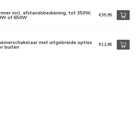
mer incl. afstandsbediening, tot 350W,
€35,95
0W of 650W
hemerschakelaar met uitgebreide opties
€12,95
r buiten