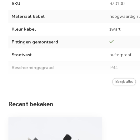
SKU
870100
Materiaal kabel
hoogwaardig r
Kleur kabel
zwart
Fittingen gemonteerd
Stootvast
hufterproof
Beschermingsgraad
IP44
Spanning
AC 220-240V, 
Bekijk alles
Koperen aderdikte
2 x 1,5 mm²
Recent bekeken
Kabeldikte
5 x 13 mm
Toebehoren
incl. eindkapje 
Type stekker
Schuko (Type F