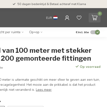
50 dagen bedenktijd & Betaal achteraf met Klarna
0
EUR
icht per ruimte
Op=op
€
Incl. btw
l van 100 meter met stekker
f 200 gemonteerde fittingen
Op voorraad
btw
 meter is uitermate geschikt om meer sfeer te geven aan een tuin,
horecagelegenheid. Het mooie aan de prikkabel is dat het product
enlijk niet veranderd is.
Lees meer
.
*