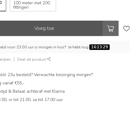
0
100 meter met 200
fittingen
Voeg toe
ld voor 23.00 uur is morgen in huis*. Je hebt nog
16:13:28
lijken
Deel dit product
ór 23u besteld? Verwachte bezorging morgen*
g vanaf €55,-
ijd & Betaal achteraf met Klarna
.00, vr tot 21.00, za tot 17.00 uur